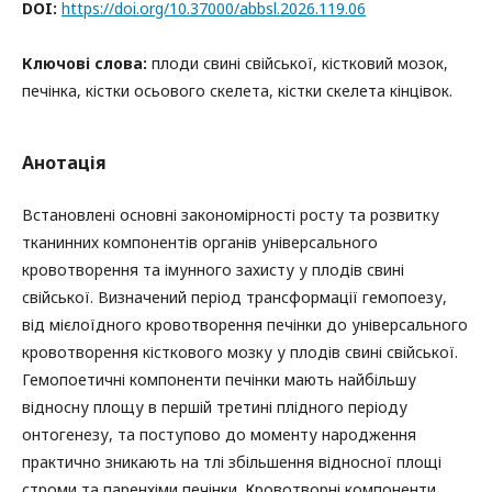
DOI:
https://doi.org/10.37000/abbsl.2026.119.06
Ключові слова:
плоди свині свійської, кістковий мозок,
печінка, кістки осьового скелета, кістки скелета кінцівок.
Анотація
Встановлені основні закономірності росту та розвитку
тканинних компонентів органів універсального
кровотворення та імунного захисту у плодів свині
свійської. Визначений період трансформації гемопоезу,
від мієлоїдного кровотворення печінки до універсального
кровотворення кісткового мозку у плодів свині свійської.
Гемопоетичні компоненти печінки мають найбільшу
відносну площу в першій третині плідного періоду
онтогенезу, та поступово до моменту народження
практично зникають на тлі збільшення відносної площі
строми та паренхіми печінки. Кровотворні компоненти