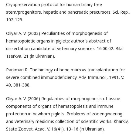
Cryopreservation protocol for human biliary tree
stem/progenitors, hepatic and pancreatic precursors. Sci. Rep.,
102-125.
Oliyar A. V. (2003) Peculiarities of morphogenesis of
hematopoietic organs in piglets: author's abstract of
dissertation candidate of veterinary sciences: 16.00.02. Bila
Tserkva, 21 (in Ukranian).
Parkman R. The biology of bone marrow transplantation for
severe combined immunodeficiency. Adv. Immunol., 1991, V.
49, 381-388.
Oliyar A. V. (2006) Regularities of morphogenesis of tissue
components of organs of hematopoiesis and immune
protection in newborn piglets. Problems of zooengineering
and veterinary medicine: collection of scientific works. Kharkiv,
State Zoovet. Acad, V. 16(41), 13–16 (in Ukranian).