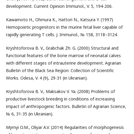
development. Current Opinion Immunol., V. 5, 194-206.
Kawamoto H., Ohmura K., Hattori N., Katsura Y. (1997)
Hemopoietic progenitors in the murine fetal liver capable of
rapidly generating T cells. J. Immunol., № 158, 3118–3124.
Kryshtoforova B. V., Grabchak Zh. G. (2000) Structural and
functional features of the bone marrow of neonatal calves
with different stages of intrauterine development. Agrarian
Bulletin of the Black Sea Region: Collection of Scientific
Works. Odesa, V. 4 (9), 29-31 (in Ukranian).
Kryshtoforova B. V., Maksakov V. Ya. (2008) Problems of
productive livestock breeding in conditions of increasing
impact of anthropogenic factors. Bulletin of Agrarian Science,
№ 6, 31-35 (in Ukranian).
Myrnyi O.M., Oliyar A.V. (2014) Regularities of morphogenesis