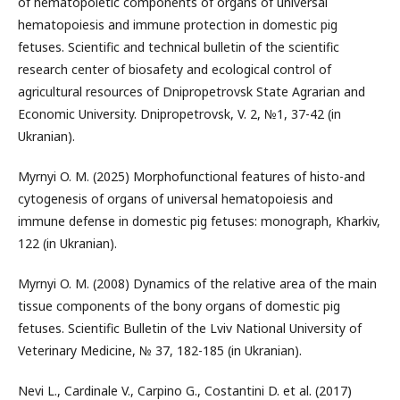
of hematopoietic components of organs of universal
hematopoiesis and immune protection in domestic pig
fetuses. Scientific and technical bulletin of the scientific
research center of biosafety and ecological control of
agricultural resources of Dnipropetrovsk State Agrarian and
Economic University. Dnipropetrovsk, V. 2, №1, 37-42 (in
Ukranian).
Myrnyi O. M. (2025) Morphofunctional features of histo-and
cytogenesis of organs of universal hematopoiesis and
immune defense in domestic pig fetuses: monograph, Kharkiv,
122 (in Ukranian).
Myrnyi O. M. (2008) Dynamics of the relative area of the main
tissue components of the bony organs of domestic pig
fetuses. Scientific Bulletin of the Lviv National University of
Veterinary Medicine, № 37, 182-185 (in Ukranian).
Nevi L., Cardinale V., Carpino G., Costantini D. et al. (2017)