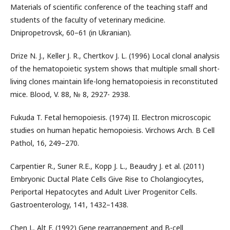
Materials of scientific conference of the teaching staff and
students of the faculty of veterinary medicine.
Dnipropetrovsk, 60–61 (in Ukranian).
Drize N. J., Keller J. R., Chertkov J. L. (1996) Local clonal analysis
of the hematopoietic system shows that multiple small short-
living clones maintain life-long hematopoiesis in reconstituted
mice. Blood, V. 88, № 8, 2927- 2938.
Fukuda T. Fetal hemopoiesis. (1974) II. Electron microscopic
studies on human hepatic hemopoiesis. Virchows Arch. B Cell
Pathol, 16, 249–270.
Carpentier R., Suner R.E., Kopp J. L., Beaudry J. et al. (2011)
Embryonic Ductal Plate Cells Give Rise to Cholangiocytes,
Periportal Hepatocytes and Adult Liver Progenitor Cells.
Gastroenterology, 141, 1432–1438.
Chen J., Alt F. (1992) Gene rearrangement and B-cell