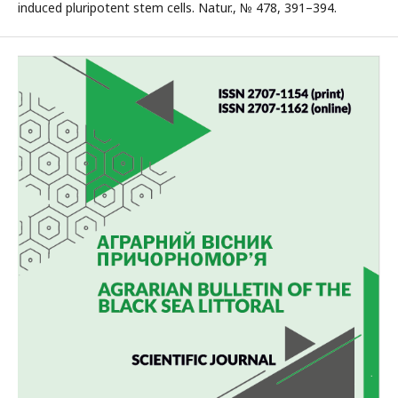
induced pluripotent stem cells. Natur., № 478, 391–394.