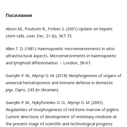
Посилання
Alison M., Poulsom R., Forbes S. (2001) Update on hepatic
stem cells. Liver. Dec. 21 (6), 367-73.
Allen T. D. (1981) Haemopoietic microenvironments in vitro:
ultrastructural aspects. Microenvironments in haemopoietic
and lymphoid differentiation. – London, 38-67.
Gavrylin P. M., Myrnyi O. M. (2018) Morphogenesis of organs of
universal hematopoiesis and immune defense in domestic
pigs. Dipro, 243 (in Ukranian).
Gavrylin P. M., Nykyforenko O. O., Myrnyi O. M. (2005)
Regularities of morphogenesis of red bone marrow of piglets.
Current directions of development of veterinary medicine at
the present stage of scientific and technological progress: