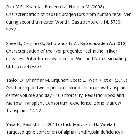
Rao M.S., Khan A. , Parveen N., Habeeb M. (2008)
Characterization of hepatic progenitors from human fetal liver
during second trimester. World J. Gastroenterol., 14, 5730–
5737.
Spee B., Carpino G., Schotanus B. A., Katoonizadeh A. (2010)
Characterisation of the liver progenitor cell niche in liver
diseases: Potential involvement of Wnt and Notch signalling.
Gut., 59, 247–257.
Taylor D., Dharmar M, Urquhart-Scott E, Ryan R, et al. (2010)
Relationship between pediatric blood and marrow transplant
center volume and day +100 mortality: Pediatric Blood and
Marrow Transplant Consortium experience. Bone Marrow
Transplant, 14-22.
Yusa K., Rashid S. T. (2011) Strick-Marchand H., Varela I.
Targeted gene correction of alpha1-antitrypsin deficiency in