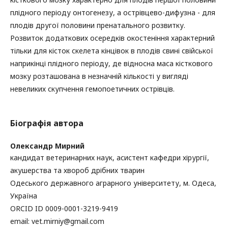
плідного періоду онтогенезу, а острівцево-дифузна - для
плодів другої половини пренатального розвитку.
Розвиток додаткових осередків окостеніння характерний
тільки для кісток скелета кінцівок в плодів свині свійської
наприкінці плідного періоду, де відносна маса кісткового
мозку розташована в незначній кількості у вигляді
невеликих скупчення гемопоетичних острівців.
Біографія автора
Олександр Мирний
кандидат ветеринарних наук, асистент кафедри хірургії,
акушерства та хвороб дрібних тварин
Одеського державного аграрного університету, м. Одеса,
Україна
ORCID ID 0009-0001-3219-9419
еmail: vet.mirniy@gmail.com