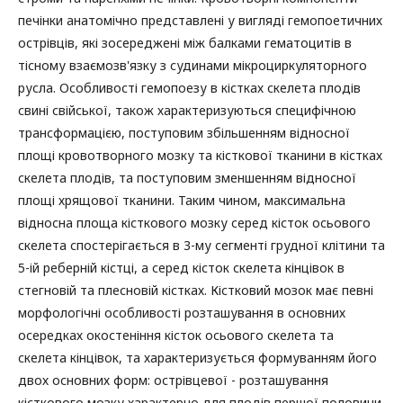
печінки анатомічно представлені у вигляді гемопоетичних
острівців, які зосереджені між балками гематоцитів в
тісному взаємозв'язку з судинами мікроциркуляторного
русла. Особливості гемопоезу в кістках скелета плодів
свині свійської, також характеризуються специфічною
трансформацією, поступовим збільшенням відносної
площі кровотворного мозку та кісткової тканини в кістках
скелета плодів, та поступовим зменшенням відносної
площі хрящової тканини. Таким чином, максимальна
відносна площа кісткового мозку серед кісток осьового
скелета спостерігається в 3-му сегменті грудної клітини та
5-ій реберній кістці, а серед кісток скелета кінцівок в
стегновій та плесновій кістках. Кістковий мозок має певні
морфологічні особливості розташування в основних
осередках окостеніння кісток осьового скелета та
скелета кінцівок, та характеризується формуванням його
двох основних форм: острівцевої - розташування
кісткового мозку характерно для плодів першої половини