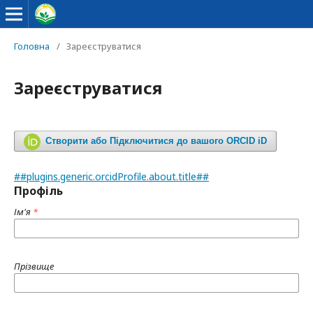
Головна
/
Зареєструватися
Зареєструватися
Створити або Підключитися до вашого ORCID iD
##plugins.generic.orcidProfile.about.title##
Профіль
Ім'я
*
Прізвище