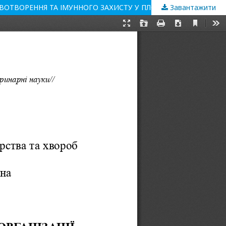
Завантажити
ОСОБЛИВОСТІ СТРУКТУРНО-ФУНКЦІОНАЛЬНОЇ ОРГАНІЗАЦІЇ ТКАНИННИХ КОМПОНЕНТІВ ОРГАНІВ УНІВЕРСАЛЬНОГО КРОВОТВОРЕННЯ ТА ІМУННОГО ЗАХИСТУ У ПЛОДІВ СВИНІ СВІЙСЬКОЇ