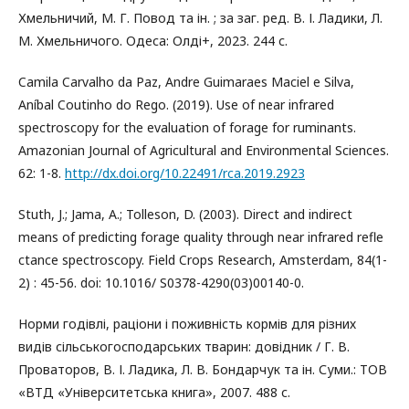
Хмельничий, М. Г. Повод та ін. ; за заг. ред. В. І. Ладики, Л.
М. Хмельничого. Одеса: Олді+, 2023. 244 с.
Camila Carvalho da Paz, Andre Guimaraes Maciel e Silva,
Aníbal Coutinho do Rego. (2019). Use of near infrared
spectroscopy for the evaluation of forage for ruminants.
Amazonian Journal of Agricultural and Environmental Sciences.
62: 1-8.
http://dx.doi.org/10.22491/rca.2019.2923
Stuth, J.; Jama, A.; Tolleson, D. (2003). Direct and indirect
means of predicting forage quality through near infrared refle
ctance spectroscopy. Field Crops Research, Amsterdam, 84(1-
2) : 45-56. doi: 10.1016/ S0378-4290(03)00140-0.
Норми годівлі, раціони і поживність кормів для різних
видів сільськогосподарських тварин: довідник / Г. В.
Проваторов, В. І. Ладика, Л. В. Бондарчук та ін. Суми.: ТОВ
«ВТД «Університетська книга», 2007. 488 с.