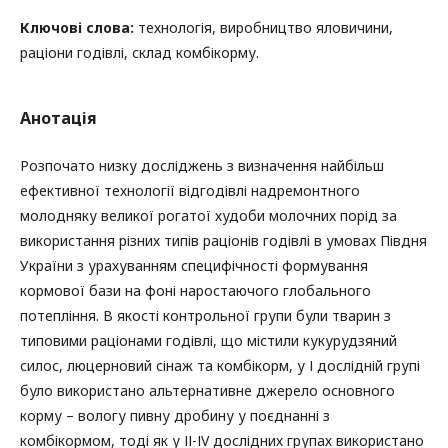
Ключові слова:
технологія, виробництво яловичини,
раціони годівлі, склад комбікорму.
Анотація
Розпочато низку досліджень з визначення найбільш
ефективної технології відгодівлі надремонтного
молодняку великої рогатої худоби молочних порід за
використання різних типів раціонів годівлі в умовах Півдня
України з урахуванням специфічності формування
кормової бази на фоні наростаючого глобального
потепління. В якості контрольної групи були тварин з
типовими раціонами годівлі, що містили кукурудзяний
силос, люцерновий сінаж та комбікорм, у І дослідній групі
було використано альтернативне джерело основного
корму – вологу пивну дробину у поєднанні з
комбікормом, тоді як у ІІ-ІV дослідних групах використано