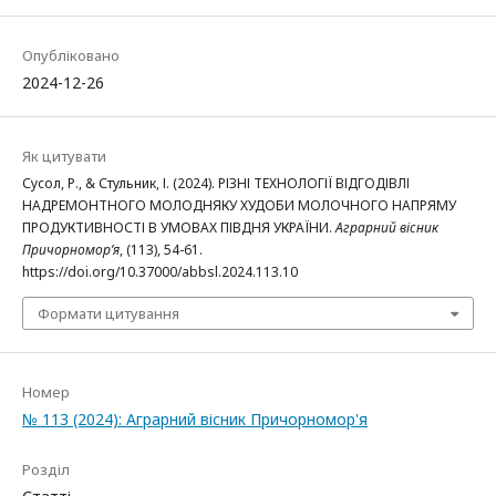
Опубліковано
2024-12-26
Як цитувати
Сусол, Р., & Стульник, І. (2024). РІЗНІ ТЕХНОЛОГІЇ ВІДГОДІВЛІ
НАДРЕМОНТНОГО МОЛОДНЯКУ ХУДОБИ МОЛОЧНОГО НАПРЯМУ
ПРОДУКТИВНОСТІ В УМОВАХ ПІВДНЯ УКРАЇНИ.
Аграрний вісник
Причорномор’я
, (113), 54-61.
https://doi.org/10.37000/abbsl.2024.113.10
Формати цитування
Номер
№ 113 (2024): Аграрний вісник Причорномор'я
Розділ