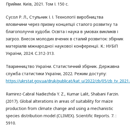
Прийми. Київ, 2021. Том І. 150 с.
Сусол Р. Л., Стульник І. І. Технології виробництва
яловичини через призму концепції сталого розвитку та
благополуччя худоби. Освіта і наука в умовах викликів і
загроз. Внесок молодих вчених в сталий розвиток: збірник
матеріалів міжнародної наукової конференції. К.: НУБіП
України, 2024. С.312-313.
Тваринництво України. Статистичний збірник. Державна
служба статистики України, 2022. Режим доступу:
https://ukrstat.gov.ua/druk/publicat/kat_u/2022/zb/05/zb_tv_2021
Ramirez-Cabral Nadiezhda Y. Z., Kumar Lalit, Shabani Farzin.
(2017). Global alterations in areas of suitability for maize
production from climate change and using a mechanistic
species distribution model (CLIMEX). Scientific Reports. 7. :
5910.