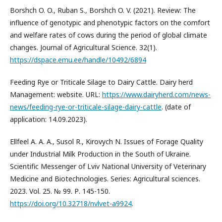
Borshch O. O., Ruban S., Borshch O. V. (2021). Review: The
influence of genotypic and phenotypic factors on the comfort
and welfare rates of cows during the period of global climate
changes. Journal of Agricultural Science. 32(1).
https://dspace.emu.ee/handle/10492/6894
Feeding Rye or Triticale Silage to Dairy Cattle. Dairy herd
Management: website. URL:
https://www.dairyherd.com/news-
news/feeding-rye-or-triticale-silage-dairy-cattle
. (date of
application: 14.09.2023).
Ellfeel A. A. A., Susol R., Kirovych N. Issues of Forage Quality
under Industrial Milk Production in the South of Ukraine.
Scientific Messenger of Lviv National University of Veterinary
Medicine and Biotechnologies. Series: Agricultural sciences.
2023. Vol. 25. № 99. Р. 145-150.
https://doi.org/10.32718/nvlvet-a9924
.