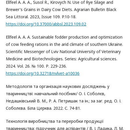
Ellfeel A. А. A., Susol R., Kirovych N. Use of Rye Silage and
Brewer's Grains in Dairy Cow Diets. Аgrarian Bulletin Black
Sea Littoral. 2023, Issue 109. P.10-18.
https://doi.org/10.37000/abbsl.2023.109.02
Ellfeel A. A. A. Sustainable fodder production and optimization
of cow feeding rations in the arid climate of southern Ukraine.
Scientific Messenger of Lviv National University of Veterinary
Medicine and Biotechnologies. Series: Agricultural sciences.
2024. Vol. 26. № 100. Р. 229-236.
https://doi.org/10.32718/nvlvet-a10036
Методологія та організація наукових досліджень у
тваринництві: навчальний посібник/ О. І. Соболєв,
Недашківський В. М., Р. А. Петришак та ін.; за заг. ред. О. І.
Соболєва. Біла Церква. 2022. С. 74-81.
Технологія виробництва та переробки продукції
тваринництва: підручник для аспірантів / В. І. Ладика, Л. М.