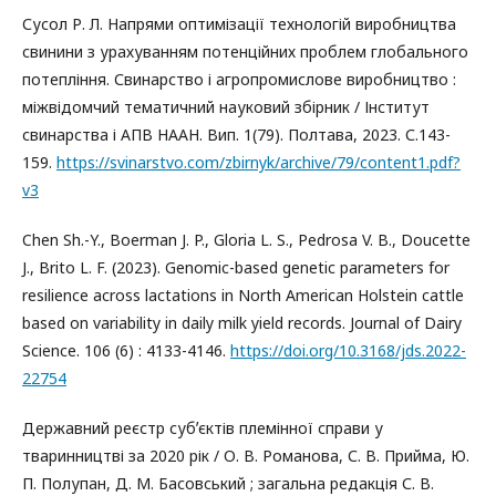
Сусол Р. Л. Напрями оптимізації технологій виробництва
свинини з урахуванням потенційних проблем глобального
потепління. Свинарство і агропромислове виробництво :
міжвідомчий тематичний науковий збірник / Інститут
свинарства і АПВ НААН. Вип. 1(79). Полтава, 2023. С.143-
159.
https://svinarstvo.com/zbirnyk/archive/79/content1.pdf?
v3
Chen Sh.-Y., Boerman J. P., Gloria L. S., Pedrosa V. B., Doucette
J., Brito L. F. (2023). Genomic-based genetic parameters for
resilience across lactations in North American Holstein cattle
based on variability in daily milk yield records. Journal of Dairy
Science. 106 (6) : 4133-4146.
https://doi.org/10.3168/jds.2022-
22754
Державний реєстр субʼєктів племінної справи у
тваринництві за 2020 рік / О. В. Романова, С. В. Прийма, Ю.
П. Полупан, Д. М. Басовський ; загальна редакція С. В.