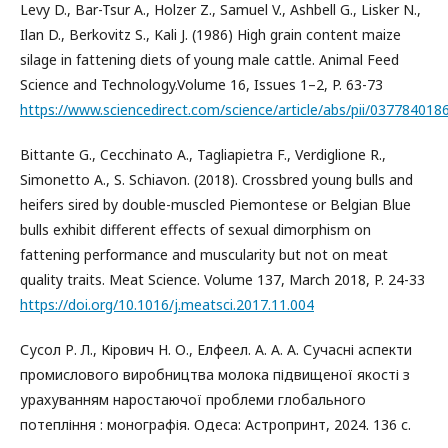
Levy D., Bar-Tsur A., Holzer Z., Samuel V., Ashbell G., Lisker N.,
Ilan D., Berkovitz S., Kali J. (1986) High grain content maize
silage in fattening diets of young male cattle. Animal Feed
Science and Technology.Volume 16, Issues 1–2, P. 63-73
https://www.sciencedirect.com/science/article/abs/pii/03778401
Bittante G., Cecchinato A., Tagliapietra F., Verdiglione R.,
Simonetto A., S. Schiavon. (2018). Crossbred young bulls and
heifers sired by double-muscled Piemontese or Belgian Blue
bulls exhibit different effects of sexual dimorphism on
fattening performance and muscularity but not on meat
quality traits. Meat Science. Volume 137, March 2018, P. 24-33
https://doi.org/10.1016/j.meatsci.2017.11.004
Сусол Р. Л., Кірович Н. О., Елфеел. А. А. А. Сучасні аспекти
промислового виробництва молока підвищеної якості з
урахуванням наростаючої проблеми глобального
потепління : монографія. Одеса: Астропринт, 2024. 136 с.