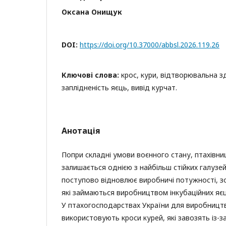
Оксана Онищук
DOI:
https://doi.org/10.37000/abbsl.2026.119.26
Ключові слова:
крос, кури, відтворювальна зд
заплідненість яєць, вивід курчат.
Анотація
Попри складні умови воєнного стану, птахівни
залишається однією з найбільш стійких галузе
поступово відновлює виробничі потужності, зо
які займаються виробництвом інкубаційних яєц
У птахогосподарствах України для виробництв
використовують кроси курей, які завозять із-з