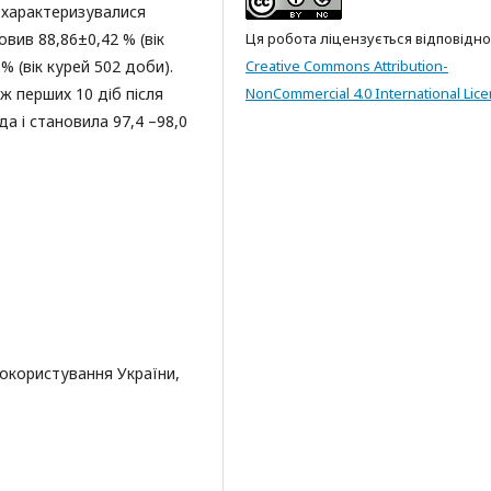
 характеризувалися
вив 88,86±0,42 % (вік
Ця робота ліцензується відповідно
% (вік курей 502 доби).
Creative Commons Attribution-
 перших 10 діб після
NonCommercial 4.0 International Lic
да і становила 97,4 –98,0
докористування України,