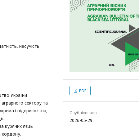
атність, несучість,
PDF
цтво України
й аграрного сектору та
крема і підприємства,
Опубліковано
ь.
2026-05-29
а курячих яєць
а кордону.