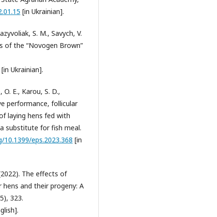
2.01.15
[in Ukrainian].
azyvoliak, S. M., Savych, V.
ggs of the “Novogen Brown”
[in Ukrainian].
 O. E., Karou, S. D.,
ve performance, follicular
f laying hens fed with
 a substitute for fish meal.
rg/10.1399/eps.2023.368
[in
2022). The effects of
r hens and their progeny: A
5), 323.
glish].