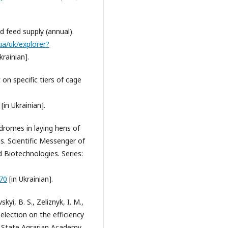
 feed supply (annual).
.ua/uk/explorer?
krainian].
 on specific tiers of cage
[in Ukrainian].
yndromes in laying hens of
. Scientific Messenger of
d Biotechnologies. Series:
70
[in Ukrainian].
skyi, B. S., Zeliznyk, I. M.,
election on the efficiency
 State Agrarian Academy,