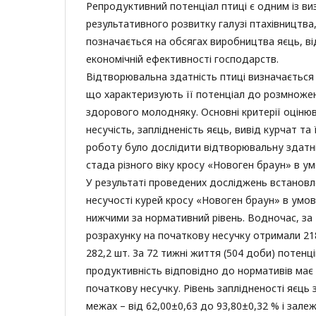
Репродуктивний потенціал птиці є одним із ви
результативного розвитку галузі птахівництва
позначається на обсягах виробництва яєць, від
економічній ефективності господарств.
Відтворювальна здатність птиці визначається
що характеризують її потенціал до розмноже
здорового молодняку. Основні критерії оцін
несучість, заплідненість яєць, вивід курчат та
роботу було дослідити відтворювальну здатні
стада різного віку кросу «Новоген браун» в у
У результаті проведених досліджень встановл
несучості курей кросу «Новоген браун» в умо
нижчими за нормативний рівень. Водночас, за 
розрахунку на початкову несучку отримали 218 
282,2 шт. За 72 тижні життя (504 доби) потенц
продуктивність відповідно до нормативів має 
початкову несучку. Рівень заплідненості яєць 
межах – від 62,00±0,63 до 93,80±0,32 % і залеж