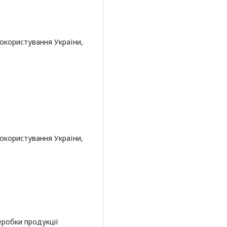
докористування України,
докористування України,
еробки продукції