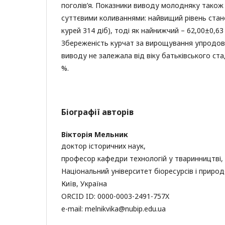
поголів’я. Показники виводу молодняку також
суттєвими коливаннями: найвищий рівень стано
курей 314 діб), тоді як найнижчий – 62,00±0,63 
Збереженість курчат за вирощування упродовж
виводу не залежала від віку батьківського ста
%.
Біографії авторів
Вікторія Мельник
доктор історичних наук,
професор кафедри технологій у тваринництві,
Національний університет біоресурсів і приро
Київ, Україна
ORCID ID: 0000-0003-2491-757X
e-mail: melnikvika@nubip.edu.ua