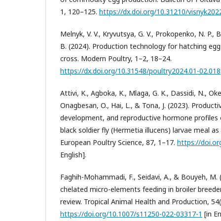
1, 120–125.
https://dx.doi.org/10.31210/visnyk202
Melnyk, V. V., Kryvutsya, G. V., Prokopenko, N. P., B
B. (2024). Production technology for hatching e
cross. Modern Poultry, 1–2, 18–24.
https://dx.doi.org/10.31548/poultry2024.01-02.018
Attivi, K., Agboka, K., Mlaga, G. K., Dassidi, N., Oke,
Onagbesan, O., Hai, L., & Tona, J. (2023). Producti
development, and reproductive hormone profiles o
black soldier fly (Hermetia illucens) larvae meal as
European Poultry Science, 87, 1–17.
https://doi.o
English].
Faghih-Mohammadi, F., Seidavi, A., & Bouyeh, M. (
chelated micro-elements feeding in broiler breede
review. Tropical Animal Health and Production, 54(
https://doi.org/10.1007/s11250-022-03317-1
[in En