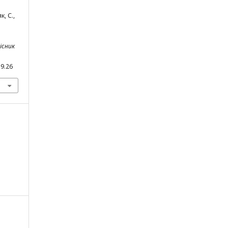
, С.,
існик
19.26