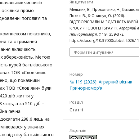
Як цитувати
значальних чинників
Мельник, В., Прокопенко, Н., Базиволяк
, оскільки прямо
Похил, В., & Онищук, О. (2026).
новленні поголів’я та
ВІДТВОРЮВАЛЬНА ЗДАТНІСТЬ КУРЕЙ
КРОСУ «НОВОГЕН БРАУН».
Аграрний в
 комплексом показників,
Причорномор’я
, (119), 359-372.
https://doi.org/10.37000/abbsl.2026.1
ння та отримання
ювання включають
Формати цитування
 їх збереженість. Метою
сть курей батьківського
мовах ТОВ «Слов'яни».
Номер
ено, що показники
№ 119 (2026): Аграрний вісник
вах ТОВ «Слов'яни» були
Причорномор'я
420 діб життя у
Розділ
яєць, а за 510 діб –
Статті
ійна яєчна
досягати 298,6 яєць на
змінювався у значних
Ліцензія
ав від віку батьківського