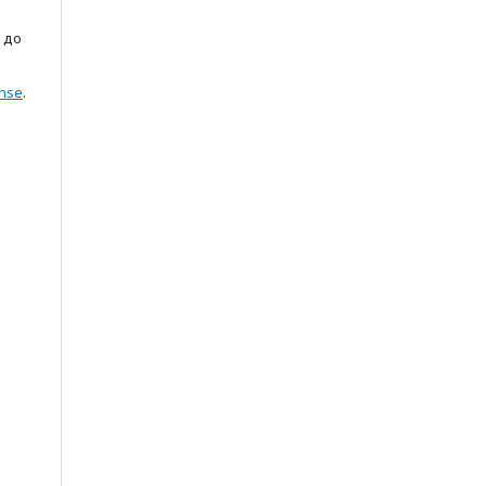
 до
ense
.