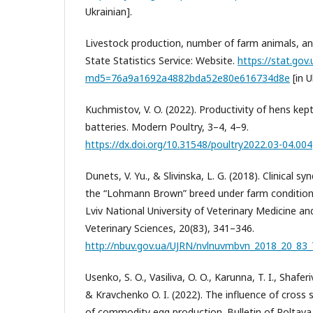
Ukrainian].
Livestock production, number of farm animals, and
State Statistics Service: Website.
https://stat.gov
md5=76a9a1692a4882bda52e80e616734d8e
[in U
Kuchmistov, V. O. (2022). Productivity of hens kept
batteries. Modern Poultry, 3–4, 4–9.
https://dx.doi.org/10.31548/poultry2022.03-04.004
Dunets, V. Yu., & Slivinska, L. G. (2018). Clinical s
the “Lohmann Brown” breed under farm conditions
Lviv National University of Veterinary Medicine an
Veterinary Sciences, 20(83), 341–346.
http://nbuv.gov.ua/UJRN/nvlnuvmbvn_2018_20_83_
Usenko, S. O., Vasiliva, O. O., Karunna, T. I., Shaferiv
& Kravchenko O. I. (2022). The influence of cross s
of commodity egg production. Bulletin of Poltava