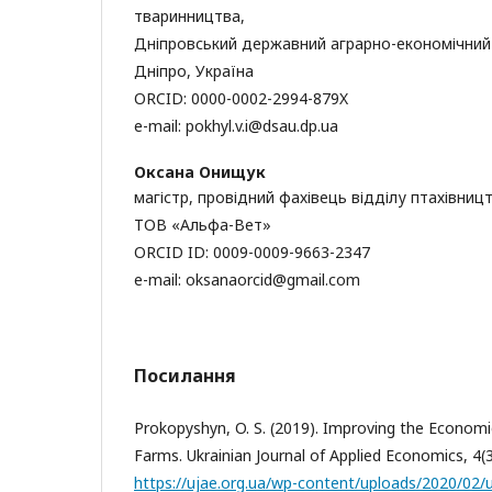
тваринництва,
Дніпровський державний аграрно-економічний 
Дніпро, Україна
ORCID: 0000-0002-2994-879X
e-mail: pokhyl.v.i@dsau.dp.ua
Оксана Онищук
магістр, провідний фахівець відділу птахівницт
ТОВ «Альфа-Вет»
ORCID ID: 0009-0009-9663-2347
e-mail: oksanaorcid@gmail.com
Посилання
Prokopyshyn, O. S. (2019). Improving the Economic
Farms. Ukrainian Journal of Applied Economics, 4(3
https://ujae.org.ua/wp-content/uploads/2020/02/