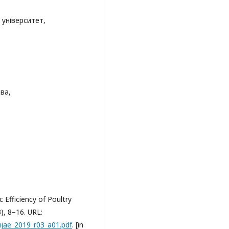
університет,
ва,
 Efficiency of Poultry
), 8–16. URL:
ujae_2019_r03_a01.pdf
. [in