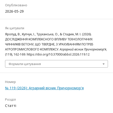
Опубліковано
2026-05-29
Як цитувати
Яропуд, В., Купчук, І., Труханська, О., & Стаднік, М. І. (2026).
ДОСЛІДЖЕННЯ КОМПЛЕКСНОГО ВПЛИВУ ТЕХНОЛОГІЧНИХ
ЧИННИКІВ БЕТОНУ, ЩО ТВЕРДНЕ, З УРАХУВАННЯМ ПОТРЕБ
АГРОПРОМИСЛОВОГО КОМПЛЕКСУ.
Аграрний вісник Причорномор’я
,
(119), 162-169. https://doi.org/10.37000/abbsl.2026.119.12
Формати цитування
Номер
№ 119 (2026): Аграрний вісник Причорномор'я
Розділ
Статті