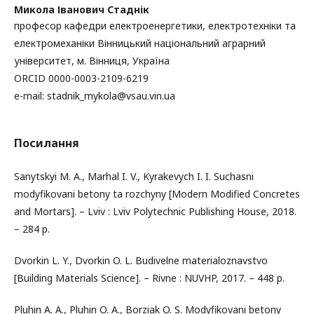
Микола Іванович Стаднік
професор кафедри електроенергетики, електротехніки та
електромеханіки Вінницький національний аграрний
університет, м. Вінниця, Україна
ORCID 0000-0003-2109-6219
e-mail: stadnik_mykola@vsau.vin.ua
Посилання
Sanytskyi M. A., Marhal I. V., Kyrakevych I. I. Suchasni
modyfikovani betony ta rozchyny [Modern Modified Concretes
and Mortars]. – Lviv : Lviv Polytechnic Publishing House, 2018.
– 284 p.
Dvorkin L. Y., Dvorkin O. L. Budivelne materialoznavstvo
[Building Materials Science]. – Rivne : NUVHP, 2017. – 448 p.
Pluhin A. A., Pluhin O. A., Borziak O. S. Modyfikovani betony