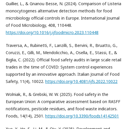
Guillier, L., & Gnanou Besse, N. (2024). Comparison of Listeria
monocytogenes alternative detection methods for food
microbiology official controls in Europe. International Journal
of Food Microbiology, 408, 110448.
https://doi.org/10.1016/j.ijfoodmicro.2023.110448
Traversa, A., Rubinetti, F., Lanzilli, S., Bervini, R., Bruatto, G.,
Coruzzi, E., Gilli, M., Mendolicchio, A., Osella, E., Stassi, E., &
Biglia, C. (2022). Official food safety audits in large scale retail
trades in the time of COVID: System control experiences
supported by an innovative approach. Italian Journal of Food
Safety, 11(4), 10022.
https://doi.org/10.4081/ijfs.2022.10022
Wolniak, R., & Grebski, W. W. (2025). Food safety in the
European Union: A comparative assessment based on RASFF
notifications, pesticide residues, and food waste indicators.
Foods, 14(14), 2501.
https://doi.org/10.3390/foods14142501
Xue, Y., He, S., Li, M., & Qiu, Y. (2025). Development and