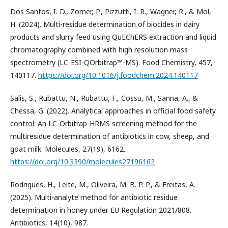
Dos Santos, I. D., Zomer, P., Pizzutti, I. R., Wagner, R., & Mol,
H. (2024). Multi-residue determination of biocides in dairy
products and slurry feed using QuEChERS extraction and liquid
chromatography combined with high resolution mass
spectrometry (LC-ESI-QOrbitrap™-MS). Food Chemistry, 457,
140117.
https://doi.org/10.1016/j.foodchem.2024.140117
Salis, S., Rubattu, N., Rubattu, F., Cossu, M., Sanna, A., &
Chessa, G. (2022). Analytical approaches in official food safety
control: An LC-Orbitrap-HRMS screening method for the
multiresidue determination of antibiotics in cow, sheep, and
goat milk. Molecules, 27(19), 6162.
https://doi.org/10.3390/molecules27196162
Rodrigues, H., Leite, M., Oliveira, M. B. P. P., & Freitas, A.
(2025). Multi-analyte method for antibiotic residue
determination in honey under EU Regulation 2021/808.
Antibiotics, 14(10), 987.