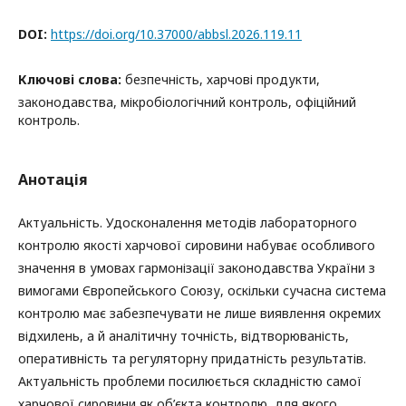
DOI:
https://doi.org/10.37000/abbsl.2026.119.11
Ключові слова:
безпечність, харчові продукти,
законодавства, мікробіологічний контроль, офіційний
контроль.
Анотація
Актуальність. Удосконалення методів лабораторного
контролю якості харчової сировини набуває особливого
значення в умовах гармонізації законодавства України з
вимогами Європейського Союзу, оскільки сучасна система
контролю має забезпечувати не лише виявлення окремих
відхилень, а й аналітичну точність, відтворюваність,
оперативність та регуляторну придатність результатів.
Актуальність проблеми посилюється складністю самої
харчової сировини як об’єкта контролю, для якого