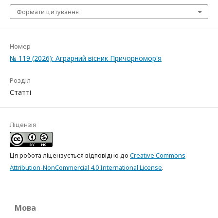
Формати цитування
Номер
№ 119 (2026): Аграрний вісник Причорномор'я
Розділ
Статті
Ліцензія
Ця робота ліцензується відповідно до
Creative Commons
Attribution-NonCommercial 4.0 International License
.
Мова