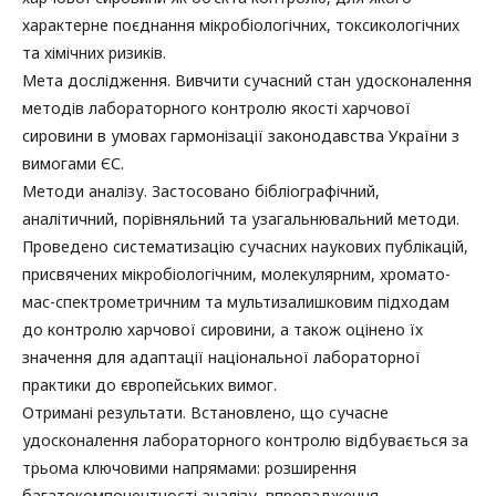
характерне поєднання мікробіологічних, токсикологічних
та хімічних ризиків.
Мета дослідження. Вивчити сучасний стан удосконалення
методів лабораторного контролю якості харчової
сировини в умовах гармонізації законодавства України з
вимогами ЄС.
Методи аналізу. Застосовано бібліографічний,
аналітичний, порівняльний та узагальнювальний методи.
Проведено систематизацію сучасних наукових публікацій,
присвячених мікробіологічним, молекулярним, хромато-
мас-спектрометричним та мультизалишковим підходам
до контролю харчової сировини, а також оцінено їх
значення для адаптації національної лабораторної
практики до європейських вимог.
Отримані результати. Встановлено, що сучасне
удосконалення лабораторного контролю відбувається за
трьома ключовими напрямами: розширення
багатокомпонентності аналізу, впровадження