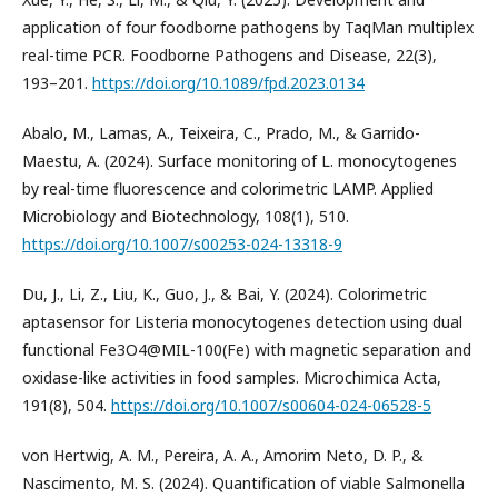
application of four foodborne pathogens by TaqMan multiplex
real-time PCR. Foodborne Pathogens and Disease, 22(3),
193–201.
https://doi.org/10.1089/fpd.2023.0134
Abalo, M., Lamas, A., Teixeira, C., Prado, M., & Garrido-
Maestu, A. (2024). Surface monitoring of L. monocytogenes
by real-time fluorescence and colorimetric LAMP. Applied
Microbiology and Biotechnology, 108(1), 510.
https://doi.org/10.1007/s00253-024-13318-9
Du, J., Li, Z., Liu, K., Guo, J., & Bai, Y. (2024). Colorimetric
aptasensor for Listeria monocytogenes detection using dual
functional Fe3O4@MIL-100(Fe) with magnetic separation and
oxidase-like activities in food samples. Microchimica Acta,
191(8), 504.
https://doi.org/10.1007/s00604-024-06528-5
von Hertwig, A. M., Pereira, A. A., Amorim Neto, D. P., &
Nascimento, M. S. (2024). Quantification of viable Salmonella