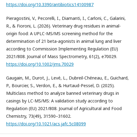
https://doi.org/10.3390/antibiotics14100987
Pieragostini, V., Pecorelli, I., Diamanti, I., Carloni, C., Galarini,
R., & Fioroni, L. (2026). Veterinary drug residues in animal-
origin food: A UPLC-MS/MS screening method for the
determination of 21 beta-agonists in animal lung and liver
according to Commission Implementing Regulation (EU)
2021/808. Journal of Mass Spectrometry, 61(2), e70029.
https://doi.org/10.1002/jms.70029
Gaugain, M., Durot, J., Levé, L., Dubreil-Chéneau, E., Guichard,
P., Bourcier, S., Verdon, E., & Hurtaud-Pessel, D. (2025).
Multiclass method to analyze banned veterinary drugs in
casings by LC-MS/MS: A validation study according to
Regulation (EU) 2021/808. Journal of Agricultural and Food
Chemistry, 73(49), 31590–31602.
https://doi.org/10.1021/acs.jafc.5c08099