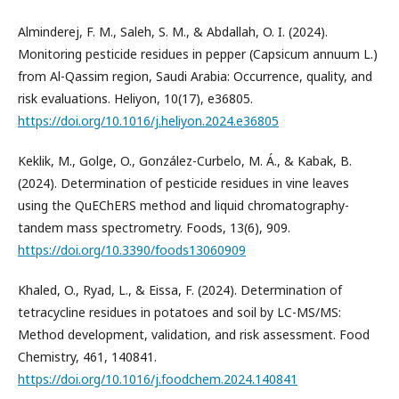
Alminderej, F. M., Saleh, S. M., & Abdallah, O. I. (2024).
Monitoring pesticide residues in pepper (Capsicum annuum L.)
from Al-Qassim region, Saudi Arabia: Occurrence, quality, and
risk evaluations. Heliyon, 10(17), e36805.
https://doi.org/10.1016/j.heliyon.2024.e36805
Keklik, M., Golge, O., González-Curbelo, M. Á., & Kabak, B.
(2024). Determination of pesticide residues in vine leaves
using the QuEChERS method and liquid chromatography-
tandem mass spectrometry. Foods, 13(6), 909.
https://doi.org/10.3390/foods13060909
Khaled, O., Ryad, L., & Eissa, F. (2024). Determination of
tetracycline residues in potatoes and soil by LC-MS/MS:
Method development, validation, and risk assessment. Food
Chemistry, 461, 140841.
https://doi.org/10.1016/j.foodchem.2024.140841