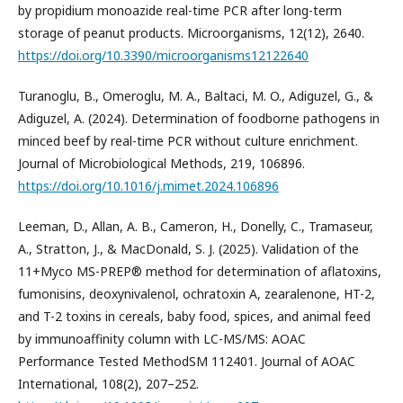
by propidium monoazide real-time PCR after long-term
storage of peanut products. Microorganisms, 12(12), 2640.
https://doi.org/10.3390/microorganisms12122640
Turanoglu, B., Omeroglu, M. A., Baltaci, M. O., Adiguzel, G., &
Adiguzel, A. (2024). Determination of foodborne pathogens in
minced beef by real-time PCR without culture enrichment.
Journal of Microbiological Methods, 219, 106896.
https://doi.org/10.1016/j.mimet.2024.106896
Leeman, D., Allan, A. B., Cameron, H., Donelly, C., Tramaseur,
A., Stratton, J., & MacDonald, S. J. (2025). Validation of the
11+Myco MS-PREP® method for determination of aflatoxins,
fumonisins, deoxynivalenol, ochratoxin A, zearalenone, HT-2,
and T-2 toxins in cereals, baby food, spices, and animal feed
by immunoaffinity column with LC-MS/MS: AOAC
Performance Tested MethodSM 112401. Journal of AOAC
International, 108(2), 207–252.