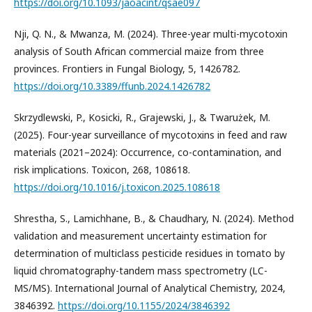
https://doi.org/10.1093/jaoacint/qsae097
Nji, Q. N., & Mwanza, M. (2024). Three-year multi-mycotoxin
analysis of South African commercial maize from three
provinces. Frontiers in Fungal Biology, 5, 1426782.
https://doi.org/10.3389/ffunb.2024.1426782
Skrzydlewski, P., Kosicki, R., Grajewski, J., & Twarużek, M.
(2025). Four-year surveillance of mycotoxins in feed and raw
materials (2021–2024): Occurrence, co-contamination, and
risk implications. Toxicon, 268, 108618.
https://doi.org/10.1016/j.toxicon.2025.108618
Shrestha, S., Lamichhane, B., & Chaudhary, N. (2024). Method
validation and measurement uncertainty estimation for
determination of multiclass pesticide residues in tomato by
liquid chromatography-tandem mass spectrometry (LC-
MS/MS). International Journal of Analytical Chemistry, 2024,
3846392.
https://doi.org/10.1155/2024/3846392