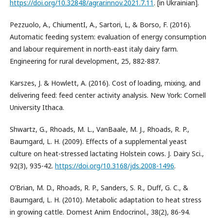
https://doi.org/10.32848/agrar.innov.2021.7.11
. [in Ukrainian].
Pezzuolo, A., ChiumentI, A., Sartori, L, & Borso, F. (2016).
Automatic feeding system: evaluation of energy consumption
and labour requirement in north-east italy dairy farm.
Engineering for rural development, 25, 882-887.
Karszes, J. & Howlett, A. (2016). Cost of loading, mixing, and
delivering feed: feed center activity analysis. New York: Cornell
University Ithaca.
Shwartz, G., Rhoads, M. L., VanBaale, M. J., Rhoads, R. P.,
Baumgard, L. H. (2009). Effects of a supplemental yeast
culture on heat-stressed lactating Holstein cows. J. Dairy Sci.,
92(3), 935-42.
https://doi.org/10.3168/jds.2008-1496
.
O’Brian, M. D., Rhoads, R. P., Sanders, S. R., Duff, G. C., &
Baumgard, L. H. (2010). Metabolic adaptation to heat stress
in growing cattle. Domest Anim Endocrinol., 38(2), 86-94.