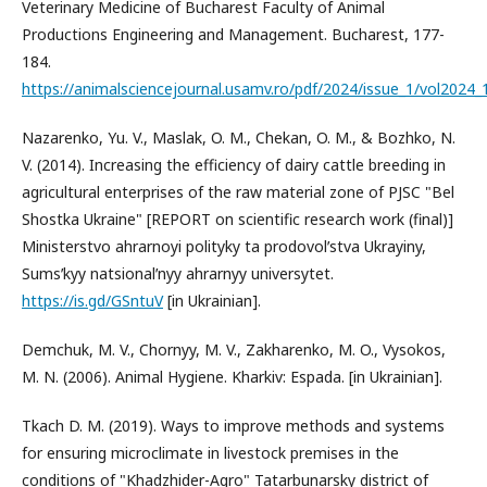
Veterinary Medicine of Bucharest Faculty of Animal
Productions Engineering and Management. Bucharest, 177-
184.
https://animalsciencejournal.usamv.ro/pdf/2024/issue_1/vol2024_
Nazarenko, Yu. V., Maslak, O. M., Chekan, O. M., & Bozhko, N.
V. (2014). Increasing the efficiency of dairy cattle breeding in
agricultural enterprises of the raw material zone of PJSC "Bel
Shostka Ukraine" [REPORT on scientific research work (final)]
Ministerstvo ahrarnoyi polityky ta prodovolʹstva Ukrayiny,
Sumsʹkyy natsionalʹnyy ahrarnyy universytet.
https://is.gd/GSntuV
[in Ukrainian].
Demchuk, M. V., Chornyy, M. V., Zakharenko, M. O., Vysokos,
M. N. (2006). Animal Hygiene. Kharkiv: Espada. [in Ukrainian].
Tkach D. M. (2019). Ways to improve methods and systems
for ensuring microclimate in livestock premises in the
conditions of "Khadzhider-Agro" Tatarbunarsky district of