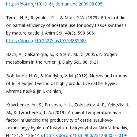
https://doi.org/10.1016/j.domaniend.2009.08.005
.
Tyrrel, H. F., Reynolds, P. J., & Moe, P. W. (1979). Effect of diet
on partial efficiency of acetate use for body tissue synthesis
by mature cattle. J. Anim Sci., 48(3), 598-606.
https://doi.org/10.2527/jas1979.483598x
.
Bach, A., Calsamiglia, S., & Stern, M. D. (2005). Nitrogen
metabolism in the rumen. J. Dairy Sci., 88, 9-21.
Bohdanov, H. O., & Kandyba, V. M. (2012). Norms and rations
of full-fledged feeding of highly productive cattle. Kyyiv :
Ahrarna nauka. [in Ukrainian].
Kravchenko, Yu. S., Prusova, H. L., Zolotarʹov, A. P., Yeletsʹka, L.
M., & Tymchenko, L. A. (2019). Ambient temperature as a
factor influencing the productivity of cattle. Naukovo-
tekhnichnyy byuletenʹ Instytutu tvarynnytstva NAAN. Kharkiv,
№ 121. S. 136-145.
https://doi.org/10.32900/2312-8402-2019-