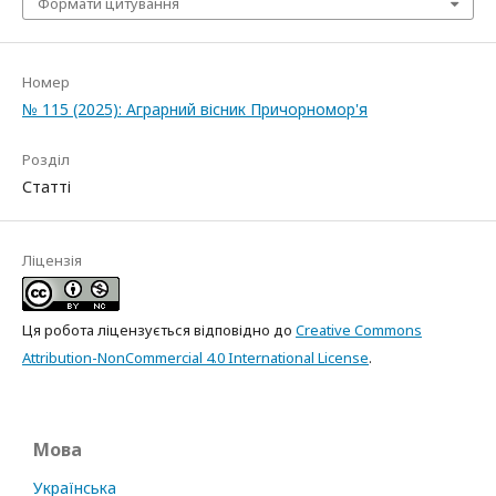
Формати цитування
Номер
№ 115 (2025): Аграрний вісник Причорномор'я
Розділ
Статті
Ліцензія
Ця робота ліцензується відповідно до
Creative Commons
Attribution-NonCommercial 4.0 International License
.
Мова
Українська