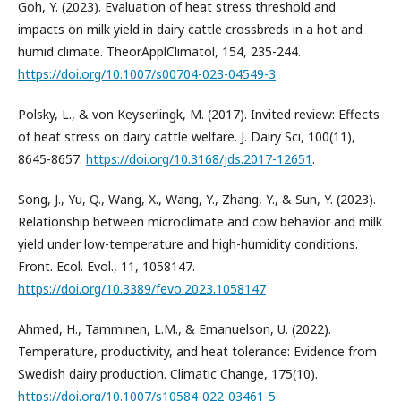
Goh, Y. (2023). Evaluation of heat stress threshold and
impacts on milk yield in dairy cattle crossbreds in a hot and
humid climate. TheorApplClimatol, 154, 235-244.
https://doi.org/10.1007/s00704-023-04549-3
Polsky, L., & von Keyserlingk, M. (2017). Invited review: Effects
of heat stress on dairy cattle welfare. J. Dairy Sci, 100(11),
8645-8657.
https://doi.org/10.3168/jds.2017-12651
.
Song, J., Yu, Q., Wang, X., Wang, Y., Zhang, Y., & Sun, Y. (2023).
Relationship between microclimate and cow behavior and milk
yield under low-temperature and high-humidity conditions.
Front. Ecol. Evol., 11, 1058147.
https://doi.org/10.3389/fevo.2023.1058147
Ahmed, H., Tamminen, L.M., & Emanuelson, U. (2022).
Temperature, productivity, and heat tolerance: Evidence from
Swedish dairy production. Climatic Change, 175(10).
https://doi.org/10.1007/s10584-022-03461-5