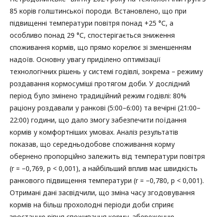
85 корів голштинської породи. Встановлено, що при
підвищенні температури повітря понад +25 °С, а
особливо понад 29 °С, спостерігається зниження
споживання кормів, що прямо корелює зі зменшенням
надоїв. Основну увагу приділено оптимізації
технологічних рішень у системі годівлі, зокрема – режиму
роздавання кормосуміші протягом доби. У дослідний
період було змінено традиційний режим годівлі: 80%
раціону роздавали у ранкові (5:00–6:00) та вечірні (21:00–
22:00) години, що дало змогу забезпечити поїдання
кормів у комфортніших умовах. Аналіз результатів
показав, що середньодобове споживання корму
обернено пропорційно залежить від температури повітря
(r = –0,769, p < 0,001), а найбільший вплив має швидкість
ранкового підвищення температури (r = –0,780, p < 0,001).
Отримані дані засвідчили, що зміна часу згодовування
кормів на більш прохолодні періоди доби сприяє
зростанню рівня споживання корму, збереженню