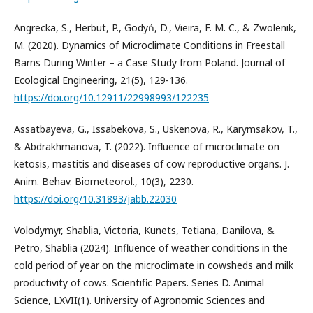
Angrecka, S., Herbut, P., Godyń, D., Vieira, F. M. C., & Zwolenik,
M. (2020). Dynamics of Microclimate Conditions in Freestall
Barns During Winter – a Case Study from Poland. Journal of
Ecological Engineering, 21(5), 129-136.
https://doi.org/10.12911/22998993/122235
Assatbayeva, G., Issabekova, S., Uskenova, R., Karymsakov, T.,
& Abdrakhmanova, T. (2022). Influence of microclimate on
ketosis, mastitis and diseases of cow reproductive organs. J.
Anim. Behav. Biometeorol., 10(3), 2230.
https://doi.org/10.31893/jabb.22030
Volodymyr, Shablia, Victoria, Kunets, Tetiana, Danilova, &
Petro, Shablia (2024). Influence of weather conditions in the
cold period of year on the microclimate in cowsheds and milk
productivity of cows. Scientific Papers. Series D. Animal
Science, LXVII(1). University of Agronomic Sciences and