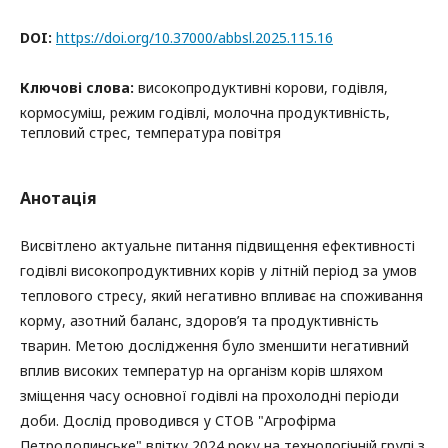
DOI:
https://doi.org/10.37000/abbsl.2025.115.16
Ключові слова:
високопродуктивні корови, годівля,
кормосуміш, режим годівлі, молочна продуктивність,
тепловий стрес, температура повітря
Анотація
Висвітлено актуальне питання підвищення ефективності
годівлі високопродуктивних корів у літній період за умов
теплового стресу, який негативно впливає на споживання
корму, азотний баланс, здоров’я та продуктивність
тварин. Метою дослідження було зменшити негативний
вплив високих температур на організм корів шляхом
зміщення часу основної годівлі на прохолодні періоди
доби. Дослід проводився у СТОВ "Агрофірма
Петродолинське" влітку 2024 року на технологічній групі з