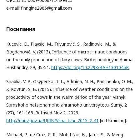
ORCID ID 0009-0006-1248-9925
e-mail: finngine2905@gmail.com
Посилання
Kucevic, D., Plavsic, M., Trivunović, S., Radinovic, M., &
Bogdanović, V. (2013). Influence of microclimatic conditions
on the daily production of dairy cows. Biotechnology in Animal
Husbandry, 29, 45-51.
https://doi.org/10.2298/BAH1301045K
Shablia, V. P., Osypenko, T. L., Admina, N. H., Panchenko, O. M.,
& Kovtun, S. B. (2015). Influence of weather conditions on the
productivity of cows in the warm period of the year. Visnyk
Sumsʹkoho natsionalʹnoho ahrarnoho universytetu. Sumy, 2
(27), 161-165. Retrived Nov 2, 2023.
http://nbuv.gov.ua/UJRN/Vsna_tvar_2015_2_41
[in Ukrainian].
Michael, P., de Cruz, C. R., Mohd Nor, N., Jamli, S., & Meng