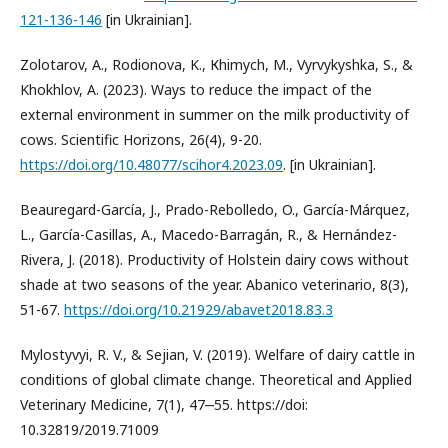
121-136-146
[in Ukrainian].
Zolotarov, A., Rodionova, K., Кhimych, M., Vyrvykyshka, S., &
Khokhlov, А. (2023). Ways to reduce the impact of the
external environment in summer on the milk productivity of
cows. Scientific Horizons, 26(4), 9-20.
https://doi.org/10.48077/scihor4.2023.09
. [in Ukrainian].
Beauregard-García, J., Prado-Rebolledo, O., García-Márquez,
L., García-Casillas, A., Macedo-Barragán, R., & Hernández-
Rivera, J. (2018). Productivity of Holstein dairy cows without
shade at two seasons of the year. Abanico veterinario, 8(3),
51-67.
https://doi.org/10.21929/abavet2018.83.3
Mylostyvyi, R. V., & Sejian, V. (2019). Welfare of dairy cattle in
conditions of global climate change. Theoretical and Applied
Veterinary Medicine, 7(1), 47‒55. https://doi:
10.32819/2019.71009