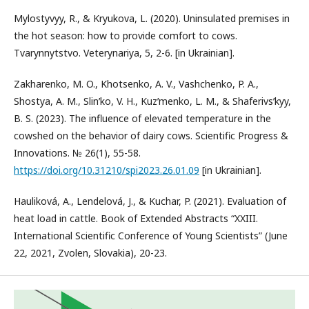
Mylostyvyy, R., & Kryukova, L. (2020). Uninsulated premises in
the hot season: how to provide comfort to cows.
Tvarynnytstvo. Veterynariya, 5, 2-6. [in Ukrainian].
Zakharenko, M. O., Khotsenko, A. V., Vashchenko, P. A.,
Shostya, A. M., Slinʹko, V. H., Kuzʹmenko, L. M., & Shaferivsʹkyy,
B. S. (2023). The influence of elevated temperature in the
cowshed on the behavior of dairy cows. Scientific Progress &
Innovations. № 26(1), 55-58.
https://doi.org/10.31210/spi2023.26.01.09
[in Ukrainian].
Hauliková, A., Lendelová, J., & Kuchar, P. (2021). Еvaluation of
heat load in cattle. Book of Extended Abstracts “XXIII.
International Scientific Conference of Young Scientists” (June
22, 2021, Zvolen, Slovakia), 20-23.