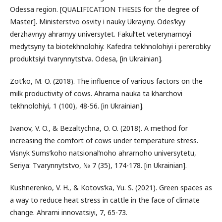
Odessa region. [QUALIFICATION THESIS for the degree of
Master]. Ministerstvo osvity i nauky Ukrayiny. Odesʹkyy
derzhavnyy ahrarnyy universytet. Fakulʹtet veterynarnoyi
medytsyny ta biotekhnolohiy. Kafedra tekhnolohiyi i pererobky
produktsiyi tvarynnytstva. Odesa, [in Ukrainian].
Zotʹko, M. O. (2018). The influence of various factors on the
milk productivity of cows. Ahrarna nauka ta kharchovi
tekhnolohiyi, 1 (100), 48-56. [in Ukrainian].
Ivanov, V. O., & Bezaltychna, O. O. (2018). A method for
increasing the comfort of cows under temperature stress.
Visnyk Sumsʹkoho natsionalʹnoho ahrarnoho universytetu,
Seriya: Tvarynnytstvo, № 7 (35), 174-178. [in Ukrainian].
Kushnerenko, V. H., & Kotovsʹka, Yu. S. (2021). Green spaces as
a way to reduce heat stress in cattle in the face of climate
change. Ahrarni innovatsiyi, 7, 65-73.