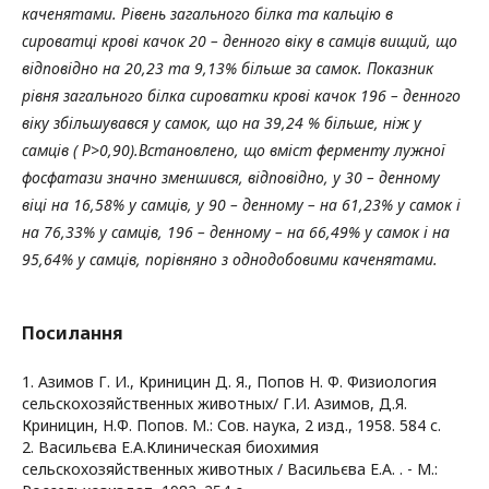
каченятами. Рівень загального білка та кальцію в
сироватці крові качок 20 – денного віку в самців вищий, що
відповідно на 20,23 та 9,13% більше за самок. Показник
рівня загального білка сироватки крові качок 196 – денного
віку збільшувався у самок, що на 39,24 % більше, ніж у
самців ( Р>0,90).Встановлено, що вміст ферменту лужної
фосфатази значно зменшився, відповідно, у 30 – денному
віці на 16,58% у самців, у 90 – денному – на 61,23% у самок і
на 76,33% у самців, 196 – денному – на 66,49% у самок і на
95,64% у самців, порівняно з однодобовими каченятами.
Посилання
1. Азимов Г. И., Криницин Д. Я., Попов Н. Ф. Физиология
сельскохозяйственных животных/ Г.И. Азимов, Д.Я.
Криницин, Н.Ф. Попов. М.: Сов. наука, 2 изд., 1958. 584 с.
2. Васильєва Е.А.Клиническая биохимия
сельскохозяйственных животных / Васильєва Е.А. . - М.: