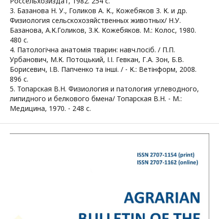
Россельхозиздат, 1982. 254 с.
3. Базанова Н. У., Голиков А. К., Кожебяков З. К. и др.
Физиология сельскохозяйственных животных/ Н.У.
Базанова, А.К.Голиков, З.К. Кожебяков. М.: Колос, 1980.
480 с.
4. Патологічна анатомія тварин: навч.посіб. / П.П.
Урбанович, М.К. Потоцький, І.І. Гевкан, Г.А. Зон, Б.В.
Борисевич, І.В. Папченко та інші. / - К.: Ветінформ, 2008.
896 с.
5. Топарская В.Н. Физиология и патология углеводного,
липидного и белкового бмена/ Топарская В.Н. - М.:
Медицина, 1970. - 248 с.