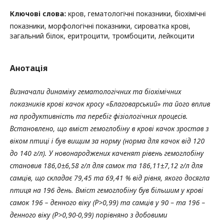
Ключові слова:
кров, гематологічні показники, біохімічні
показники, морфологічні показники, сироватка крові,
загальний білок, еритроцити, тромбоцити, лейкоцити
Анотація
Визначали динаміку гематологічних та біохімічних
показників крові качок кросу «Благоварський» та його вплив
на продуктивність та перебіг фізіологічних процесів.
Встановлено, що вміст гемоглобіну в крові качок зростав з
віком птиці і був вищим за норму (норма для качок від 120
до 140 г/л). У новонароджених каченят рівень гемоглобіну
становив 186,0±6,58 г/л для самок та 186,11±7,12 г/л для
самців, що складає 79,45 та 69,41 % від рівня, якого досягла
птиця на 196 день. Вміст гемоглобіну був більшим у крові
самок 196 – денного віку (Р>0,99) та самців у 90 – та 196 –
денного віку (Р>0,90-0,99) порівняно з добовими