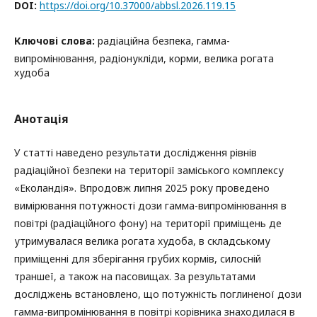
DOI:
https://doi.org/10.37000/abbsl.2026.119.15
Ключові слова:
радіаційна безпека, гамма-
випромінювання, радіонукліди, корми, велика рогата
худоба
Анотація
У статті наведено результати дослідження рівнів
радіаційної безпеки на території заміського комплексу
«Еколандія». Впродовж липня 2025 року проведено
вимірювання потужності дози гамма-випромінювання в
повітрі (радіаційного фону) на території приміщень де
утримувалася велика рогата худоба, в складському
приміщенні для зберігання грубих кормів, силосній
траншеї, а також на пасовищах. За результатами
досліджень встановлено, що потужність поглиненої дози
гамма-випромінювання в повітрі корівника знаходилася в