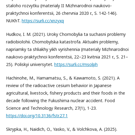
staloho rozvytku (materialy II Mizhnarodnoi naukovo-
praktychnoi konferentsii, 26 chervnia 2020 r., S. 142-146).
NUKhT.
https://surli.cc/xnzyxq
Hudkov, I. M. (2021). Uroky Chornobylia ta suchasni problemy
radiobiolohii. Chornobylska katastrofa. Aktualni problemy,
napriamky ta shliakhy yikh vyrishennia (materialy Mizhnarodnoi
naukovo-praktychnoi konferentsii, 22–23 kvitnia 2021 r., S. 21–
25). Poliskyi universytet.
https://surli.cc/msolph
Hachinohe, M., Hamamatsu, S., & Kawamoto, S. (2021). A
review of the radioactive cesium behavior in Japanese
agricultural, livestock, fishery products and their foods in the
decade following the Fukushima nuclear accident. Food
Science and Technology Research, 27(1), 1-23.
https://doi.org/10.3136/fstr.27.1
Skrypka, H., Naidich, O., Yasko, V., & Volchkova, A. (2025).