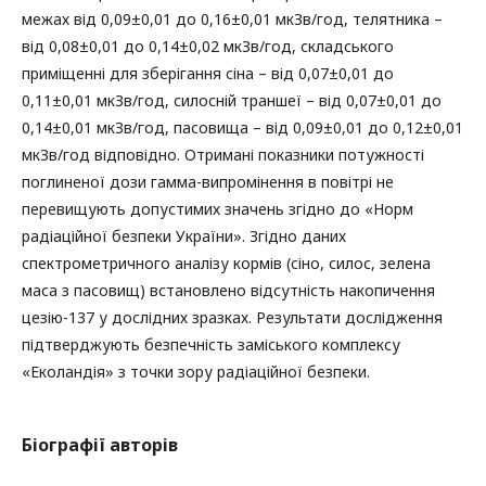
межах від 0,09±0,01 до 0,16±0,01 мкЗв/год, телятника –
від 0,08±0,01 до 0,14±0,02 мкЗв/год, складського
приміщенні для зберігання сіна – від 0,07±0,01 до
0,11±0,01 мкЗв/год, силосній траншеї – від 0,07±0,01 до
0,14±0,01 мкЗв/год, пасовища – від 0,09±0,01 до 0,12±0,01
мкЗв/год відповідно. Отримані показники потужності
поглиненої дози гамма-випромінення в повітрі не
перевищують допустимих значень згідно до «Норм
радіаційної безпеки України». Згідно даних
спектрометричного аналізу кормів (сіно, силос, зелена
маса з пасовищ) встановлено відсутність накопичення
цезію-137 у дослідних зразках. Результати дослідження
підтверджують безпечність заміського комплексу
«Еколандія» з точки зору радіаційної безпеки.
Біографії авторів