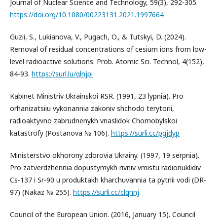
Journal of Nuclear Science and Technology, 59(3), 292-305.
https://doi.org/10.1080/00223131.2021.1997664
Guzii, S., Lukianova, V., Pugach, O., & Tutskyi, D. (2024).
Removal of residual concentrations of cesium ions from low-
level radioactive solutions. Prob. Atomic Sci. Technol, 4(152),
84-93.
https://surl.lu/qlnjpi
Kabinet Ministriv Ukrainskoi RSR. (1991, 23 lypnia). Pro
orhanizatsiiu vykonannia zakoniv shchodo terytorii,
radioaktyvno zabrudnenykh vnaslidok Chornobylskoi
katastrofy (Postanova № 106).
https://surli.cc/pgjdyp
Ministerstvo okhorony zdorovia Ukrainy. (1997, 19 serpnia).
Pro zatverdzhennia dopustymykh rivniv vmistu radionuklidiv
Cs-137 i Sr-90 u produktakh kharchuvannia ta pytnii vodi (DR-
97) (Nakaz № 255).
https://surli.cc/clqnnj
Council of the European Union. (2016, January 15). Council