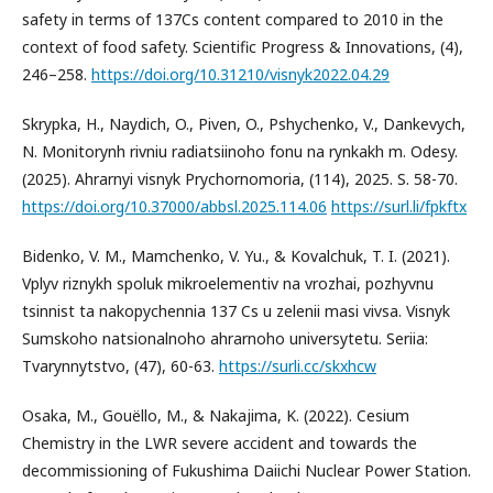
safety in terms of 137Cs content compared to 2010 in the
context of food safety. Scientific Progress & Innovations, (4),
246–258.
https://doi.org/10.31210/visnyk2022.04.29
Skrypka, H., Naydich, O., Piven, O., Pshychenko, V., Dankevych,
N. Monitorynh rivniu radiatsiinoho fonu na rynkakh m. Odesy.
(2025). Ahrarnyi visnyk Prychornomoria, (114), 2025. S. 58-70.
https://doi.org/10.37000/abbsl.2025.114.06
https://surl.li/fpkftx
Bidenko, V. M., Mamchenko, V. Yu., & Kovalchuk, T. I. (2021).
Vplyv riznykh spoluk mikroelementiv na vrozhai, pozhyvnu
tsinnist ta nakopychennia 137 Cs u zelenii masi vivsa. Visnyk
Sumskoho natsionalnoho ahrarnoho universytetu. Seriia:
Tvarynnytstvo, (47), 60-63.
https://surli.cc/skxhcw
Osaka, M., Gouëllo, M., & Nakajima, K. (2022). Cesium
Chemistry in the LWR severe accident and towards the
decommissioning of Fukushima Daiichi Nuclear Power Station.