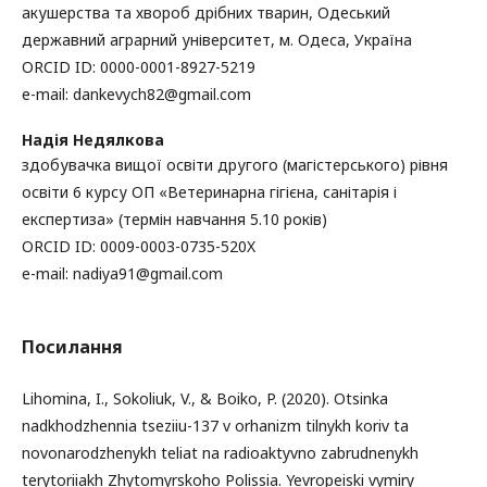
акушерства та хвороб дрібних тварин, Одеський
державний аграрний університет, м. Одеса, Україна
ORCID ID: 0000-0001-8927-5219
е-mail: dankevych82@gmail.com
Надія Недялкова
здобувачка вищої освіти другого (магістерського) рівня
освіти 6 курсу ОП «Ветеринарна гігієна, санітарія і
експертиза» (термін навчання 5.10 років)
ORCID ID: 0009-0003-0735-520X
е-mail: nadiya91@gmail.com
Посилання
Lihomina, I., Sokoliuk, V., & Boiko, P. (2020). Otsinka
nadkhodzhennia tseziiu-137 v orhanizm tilnykh koriv ta
novonarodzhenykh teliat na radioaktyvno zabrudnenykh
terytoriiakh Zhytomyrskoho Polissia. Yevropeiski vymiry