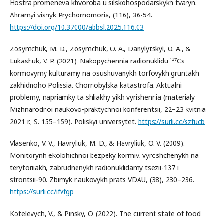
Hostra promeneva khvoroba u silskohospodarskykh tvaryn.
Ahrarnyi visnyk Prychornomoria, (116), 36-54.
https://doi.org/10.37000/abbsl.2025.116.03
Zosymchuk, M. D., Zosymchuk, O. A., Danylytskyi, O. A., &
Lukashuk, V. P. (2021). Nakopychennia radionuklidu ¹³⁷Cs
kormovymy kulturamy na osushuvanykh torfovykh gruntakh
zakhidnoho Polissia. Chornobylska katastrofa. Aktualni
problemy, napriamky ta shliakhy yikh vyrishennia (materialy
Mizhnarodnoi naukovo-praktychnoi konferentsii, 22–23 kvitnia
2021 r., S. 155–159). Poliskyi universytet.
https://surli.cc/szfucb
Vlasenko, V. V., Havryliuk, M. D., & Havryliuk, O. V. (2009).
Monitorynh ekolohichnoi bezpeky kormiv, vyroshchenykh na
terytoriiakh, zabrudnenykh radionuklidamy tsezii-137 i
strontsii-90. Zbirnyk naukovykh prats VDAU, (38), 230–236.
https://surli.cc/ifvfgp
Kotelevych, V., & Pinsky, O. (2022). The current state of food