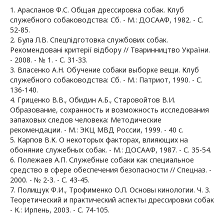
1. Арасланов Ф.С. Общая дрессировка собак. Клуб
служебного собаководства: Сб. - М.: ДОСААФ, 1982. - С.
52-85.
2. Була Л.В. Спецпідготовка службових собак.
Рекомендовані критерії відбору // Тваринництво України.
- 2008. - № 1. - С. 31-33.
3. Власенко А.Н. Обучение собаки выборке вещи. Клуб
служебного собаководства: Сб. - М.: Патриот, 1990. - С.
136-140.
4. Гриценко В.В., Обидин А.Б., Старовойтов В.И.
Образование, сохранность и возможность исследования
запаховых следов человека: Методические
рекомендации. - М.: ЭКЦ МВД России, 1999. - 40 с.
5. Карпов В.К. О некоторых факторах, влияющих на
обоняние служебных собак. - М.: ДОСААФ, 1987. - С. 35-54.
6. Полежаев А.П. Служебные собаки как специальное
средство в сфере обеспечения безопасности // Спецназ. -
2000. - № 2-3. - С. 43-45.
7. Полищук Ф.И., Трофименко О.Л. Основы кинологии. Ч. 3.
Теоретический и практический аспекты дрессировки собак
- К.: Ирпень, 2003. - С. 74-105.