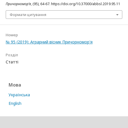
Причорномор’я
, (95), 64-67. https://doi.org/10.37000/abbsl.2019.95.11
Формати цитування
Номер
№ 95 (2019): Аграрний вісник Причорномор'я
Розділ
Статті
Мова
Українська
English