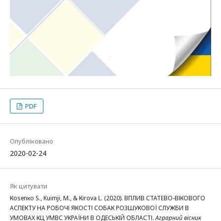
PDF
Опубліковано
2020-02-24
Як цитувати
Коsеnко S., Kuimji, M., & Кirоvа L. (2020). ВПЛИВ СТАТЕВО-ВІКОВОГО
АСПЕКТУ НА РОБОЧІ ЯКОСТІ СОБАК РОЗШУКОВОЇ СЛУЖБИ В
УМОВАХ КЦ УМВС УКРАЇНИ В ОДЕСЬКІЙ ОБЛАСТІ.
Аграрний вісник