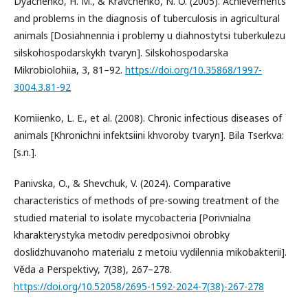
Dyachenko, H. M., & Kravchenko, N. O. (2005). Achievements
and problems in the diagnosis of tuberculosis in agricultural
animals [Dosiahnennia i problemy u diahnostytsi tuberkulezu
silskohospodarskykh tvaryn]. Silskohospodarska
Mikrobiolohiia, 3, 81–92.
https://doi.org/10.35868/1997-
3004.3.81-92
Korniienko, L. E., et al. (2008). Chronic infectious diseases of
animals [Khronichni infektsiini khvoroby tvaryn]. Bila Tserkva:
[s.n.].
Panivska, O., & Shevchuk, V. (2024). Comparative
characteristics of methods of pre-sowing treatment of the
studied material to isolate mycobacteria [Porivnialna
kharakterystyka metodiv peredposivnoi obrobky
doslidzhuvanoho materialu z metoiu vydilennia mikobakterii].
Věda a Perspektivy, 7(38), 267–278.
https://doi.org/10.52058/2695-1592-2024-7(38)-267-278