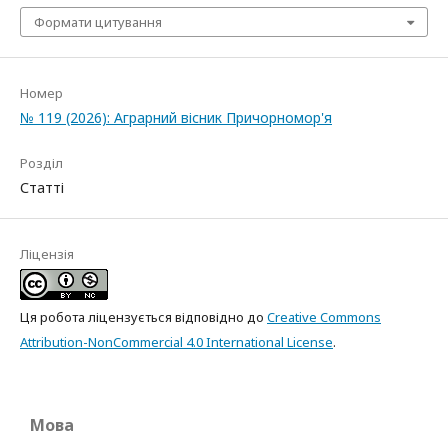
Формати цитування
Номер
№ 119 (2026): Аграрний вісник Причорномор'я
Розділ
Статті
Ліцензія
Ця робота ліцензується відповідно до
Creative Commons
Attribution-NonCommercial 4.0 International License
.
Мова