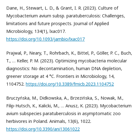
Dane, H., Stewart, L. D., & Grant, I. R. (2023). Culture of
Mycobacterium avium subsp. paratuberculosis: Challenges,
limitations and future prospects. Journal of Applied
Microbiology, 134(1), lxac017.
https://doi.org/10.1093/jambio/lxac017
Prajwal, P., Neary, T., Rohrbach, K., Bittel, P., Göller, P. C., Buch,
T., … Keller, P. M. (2023). Optimizing mycobacteria molecular
diagnostics: No decontamination, human DNA depletion,
greener storage at 4 °C. Frontiers in Microbiology, 14,
1104752.
https://doi.org/10.3389/fmicb.2023.1104752
Bruczyńska, M., Didkowska, A., Brzezińska, S., Nowak, M.,
Filip-Hutsch, K., Kalicki, M., … Anusz, K. (2023). Mycobacterium
avium subspecies paratuberculosis in asymptomatic zoo
herbivores in Poland. Animals, 13(6), 1022.
https://doi.org/10.3390/ani13061022