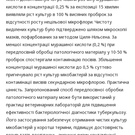
кислоти в концентрації 0,25 % за експозиції 15 хвилин
виявляли ріст культур в 100 % висіяних пробірок за
відсутності росту нецільової мікрофлори. Чистоту
виділених культур було підтверджено шляхом мікроскопії
мазків, пофарбованих за методом Циля-Нільсена. За
меншої концентрації мурашиної кислоти (0,2 %) при
передпосівній обробці патологічного матеріалу у 10-50 %
пробірок спостерігали контамінацію посівів. Збільшення
концентрації мурашиної кислоти до 0,5 % суттєво
пригнічувало ріст культур мікобактерій за відсутності
контамінації висівів секундарною мікрофлорою. Практична
цінність. Запропонований спосіб передпосівної обробки
патологічного матеріалу може бути використаний у
практиці ветеринарних лабораторій для підвищення
ефективності бактеріологічної діагностики туберкульозу.
Його застосування забезпечує отримання чистих культур
мікобактерій у коротші терміни, підвищує достовірність
результатів досліджень, зменшує ризик контамінації