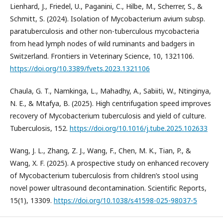
Lienhard, J., Friedel, U., Paganini, C., Hilbe, M., Scherrer, S., &
Schmitt, S. (2024). Isolation of Mycobacterium avium subsp.
paratuberculosis and other non-tuberculous mycobacteria
from head lymph nodes of wild ruminants and badgers in
Switzerland. Frontiers in Veterinary Science, 10, 1321106.
https://doi.org/10.3389/fvets.2023.1321106
Chaula, G. T., Namkinga, L., Mahadhy, A., Sabiiti, W., Ntinginya,
N. E., & Mtafya, B. (2025). High centrifugation speed improves
recovery of Mycobacterium tuberculosis and yield of culture.
Tuberculosis, 152.
https://doi.org/10.1016/j.tube.2025.102633
Wang, J. L., Zhang, Z. J., Wang, F., Chen, M. K., Tian, P., &
Wang, X. F. (2025). A prospective study on enhanced recovery
of Mycobacterium tuberculosis from children’s stool using
novel power ultrasound decontamination. Scientific Reports,
15(1), 13309.
https://doi.org/10.1038/s41598-025-98037-5