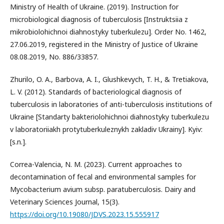
Ministry of Health of Ukraine. (2019). Instruction for
microbiological diagnosis of tuberculosis [Instruktsiia z
mikrobiolohichnoi diahnostyky tuberkulezu]. Order No. 1462,
27.06.2019, registered in the Ministry of Justice of Ukraine
08.08.2019, No. 886/33857.
Zhurilo, O. A., Barbova, A. I., Glushkevych, T. H., & Tretiakova,
L. V. (2012). Standards of bacteriological diagnosis of
tuberculosis in laboratories of anti-tuberculosis institutions of
Ukraine [Standarty bakteriolohichnoi diahnostyky tuberkulezu
v laboratoriiakh protytuberkuleznykh zakladiv Ukrainy]. Kyiv:
[s.n.].
Correa-Valencia, N. M. (2023). Current approaches to
decontamination of fecal and environmental samples for
Mycobacterium avium subsp. paratuberculosis. Dairy and
Veterinary Sciences Journal, 15(3).
https://doi.org/10.19080/JDVS.2023.15.555917