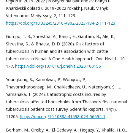
region in 2019–2022 [Poshyrennia bakterioziv tvaryn u
Kharkivskii oblasti u 2019–2022 rokakh]. Nauk. Visnyk
Veterinarnoi Medytsyny, 2, 111–123.
https://doi.org/10.33245/2310-4902-2023-184-2-111-123
Gompo, T. R., Shrestha, A., Ranjit, E., Gautam, B., Ale, K.,
Shrestha, S., & Bhatta, D. D. (2020). Risk factors of
tuberculosis in human and its association with cattle
tuberculosis in Nepal: A One Health approach. One Health, 10,
1–7.
https://doi.org/10.1016/j.onehlt.2020.100156
Youngkong, S., Kamolwat, P., Wongrot, P.,
Thavorncharoensap, M., Chaikledkaew, U., Nateniyom, S., …
Yamanaka, T. (2024). Catastrophic costs incurred by
tuberculosis affected households from Thailand’s first national
tuberculosis patient cost survey. Scientific Reports, 14(1),
11205.
https://doi.org/10.1038/s41598-024-56594-1
Borham, M., Oreiby, A., El-Gedawy, A., Hegazy, Y., Khalifa, H. O.,