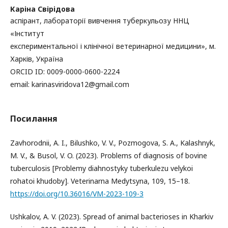
Каріна Свірідова
аспірант, лабораторії вивчення туберкульозу ННЦ
«Інститут
експериментальної і клінічної ветеринарної медицини», м.
Харків, Україна
ORCID ID: 0009-0000-0600-2224
email: karinasviridova12@gmail.com
Посилання
Zavhorodnii, A. I., Bilushko, V. V., Pozmogova, S. A., Kalashnyk,
M. V., & Busol, V. O. (2023). Problems of diagnosis of bovine
tuberculosis [Problemy diahnostyky tuberkulezu velykoi
rohatoi khudoby]. Veterinarna Medytsyna, 109, 15–18.
https://doi.org/10.36016/VM-2023-109-3
Ushkalov, A. V. (2023). Spread of animal bacterioses in Kharkiv