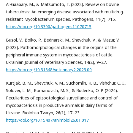
Al-Gaabary, M., & Matsumoto, T. (2022). Review on bovine
tuberculosis: An emerging disease associated with multidrug-
resistant Mycobacterium species. Pathogens, 11(7), 715.
https://doi.org/10.3390/pathogens11070715
Busol, V., Boiko, P., Bednarski, M., Shevchuk, V., & Mazur, V.
(2023). Pathomorphological changes in the organs of the
peripheral immune system in mycobacteriosis of cattle.
Ukrainian Journal of Veterinary Sciences, 14(2), 9–27.
https://doi.org/10.31548/veterinary2.2023.09
Kurtjak, B. M., Shevchuk, V. M., Suchomlin, K. B., Vishchur, O. I.,
Solovei, L. M., Romanovich, M. S., & Rudenko, O. P. (2024).
Peculiarities of epizootological surveillance and control of
mycobacteriosis in productive animals in dairy farms of
Ukraine. Biolohiia Tvaryn, 26(1), 17–23.
https://doi.org/10.15407/animbiol26.01.017