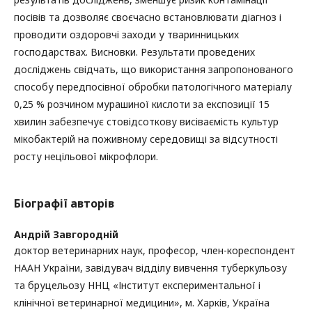
посівів та дозволяє своєчасно встановлювати діагноз і
проводити оздоровчі заходи у тваринницьких
господарствах. Висновки. Результати проведених
досліджень свідчать, що використання запропонованого
способу передпосівної обробки патологічного матеріалу
0,25 % розчином мурашиної кислоти за експозиції 15
хвилин забезпечує стовідсоткову висіваємість культур
мікобактерій на поживному середовищі за відсутності
росту нецільової мікрофлори.
Біографії авторів
Андрій Завгородній
доктор ветеринарних наук, професор, член-кореспондент
НААН України, завідувач відділу вивчення туберкульозу
та бруцельозу ННЦ «Інститут експериментальної і
клінічної ветеринарної медицини», м. Харків, Україна