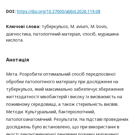
DOI:
https://doi.org/10.37000/abbsl.2026.119.08
Ключові слова:
туберкульоз, M. avium, M. bovis,
діагностика, патологічний матеріал, спосіб, мурашина
кислота.
Анотація
Мета. Розробити оптимальний спосіб передпосівної
обробки патологічного матеріалу при дослідженні на
туберкульоз, який максимально забезпечує збереження
життєздатності мікобактерій і високу їх висіваємість на
поживному середовищі, а також стерильність висівів.
Методи. Культуральний, бактеріологічний,
патологоанатомічний. Результати. На підставі проведених
досліджень було встановлено, що при використанні в
якості деконтамінуючої речовини розчину мурашиної