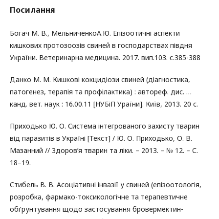
Посилання
Богач М. В., МельниченкоА.Ю. Епізоотичні аспекти
кишкових протозоозів свиней в господарствах півдня
України. Ветеринарна медицина. 2017. вип.103. с.385-388
Данко М. М. Кишкові кокцидіози свиней (діагностика,
патогенез, терапія та профілактика) : автореф. дис. …
канд. вет. наук : 16.00.11 [НУБіП Ураїни]. Київ, 2013. 20 с.
Приходько Ю. О. Система інтегрованого захисту тварин
від паразитів в Україні [Текст] / Ю. О. Приходько, О. В.
Мазанний // Здоров’я тварин та ліки. – 2013. – № 12. – С.
18–19.
Стибель В. В. Асоціативні інвазії у свиней (епізоотологія,
розробка, фармако-токсикологічне та терапевтичне
обґрунтування щодо застосування бровермектин-