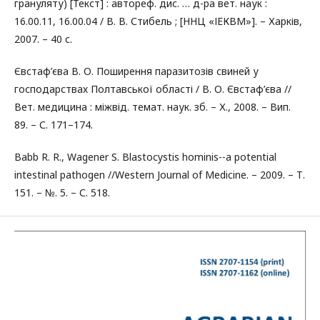
грануляту) [Текст] : автореф. дис. … д-ра вет. наук :
16.00.11, 16.00.04 / В. В. Стибель ; [ННЦ «ІЕКВМ»]. – Харків,
2007. – 40 с.
Євстаф’єва В. О. Поширення паразитозів свиней у
господарствах Полтавської області / В. О. Євстаф’єва //
Вет. медицина : міжвід. темат. наук. зб. – Х., 2008. – Вип.
89. – С. 171–174.
Babb R. R., Wagener S. Blastocystis hominis--a potential
intestinal pathogen //Western Journal of Medicine. – 2009. – Т.
151. – №. 5. – С. 518.