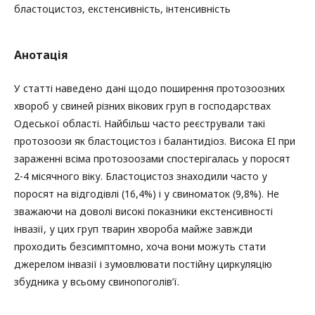
бластоцистоз, екстенсивність, інтенсивність
Анотація
У статті наведено дані щодо поширення протозоозних
хвороб у свиней різних вікових груп в господарствах
Одеської області. Найбільш часто реєстрували такі
протозоози як бластоцистоз і балантидіоз. Висока ЕI при
зараженні всіма протозоозами спостерігалась у поросят
2-4 місячного віку. Бластоцистоз знаходили часто у
поросят на відгодівлі (16,4%) і у свиноматок (9,8%). Не
зважаючи на доволі високі показники екстенсивності
інвазії, у цих груп тварин хвороба майже завжди
проходить безсимптомно, хоча вони можуть стати
джерелом інвазії і зумовлювати постійну циркуляцію
збудника у всьому свинопоголів’ї.