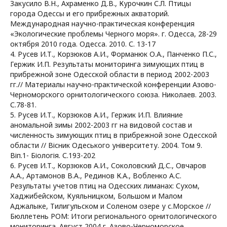
Закусило В.Н., Ахраменко Д.В., Курочкин С.Л. Птицы
города Одессы и его прибрежных акваторий.
Международная научно-практическая конференция
«Экологические проблемы Черного моря». г. Одесса, 28-29
октября 2010 года. Одесса. 2010. С. 13-17
4. Русев И.Т., Корзюков А.И., Форманюк О.А., Панченко П.С.,
Гержик И.П. Результаты мониторинга зимующих птиц в
прибрежной зоне Одесской области в период 2002-2003
гг.// Материалы научно-практической конференции Азово-
Черноморского орнитологического союза. Николаев. 2003.
С.78-81.
5. Русев И.Т., Корзюков А.И., Гержик И.П. Влияние
аномальной зимы 2002-2003 гг на видовой состав и
численность зимующих птиц в прибрежной зоне Одесской
области // Вісник Одеського університету. 2004. Том 9.
Віп.1- Біологія. С.193-202
6. Русев И.Т., Корзюков А.И., Соколовский Д.С., Овчаров
А.А., Артамонов В.А., Рединов К.А., Вобленко А.С.
Результаты учетов птиц на Одесских лиманах: Сухом,
Хаджибейском, Куяльницком, Большом и Малом
Аджалыке, Тилигульском и Соленом озере у с.Морское //
Бюллетень РОМ: Итоги регионального орнитологического
мониторинга. Август 2004 г. Азово-Черноморское