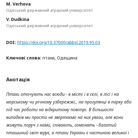
M. Verhova
Одеський державний аграрний університет
V. Dudkina
Одеський державний аграрний університет
DOI:
https://doi.org/10.37000/abbsl.2019.95.03
Ключові слова:
птахи, Одещина
Анотація
Птахи оточують нас всюди - в місті і в селі, в лісі і на
морському чи річному узбережжі,, на прогулянці в парку або
під час роботи на відкритому повітрі. В більшості
випадків ми просто не звертаємо на них уваги, але вони
живуть поруч з нами, співають, гомонять - багатий
пташиний світ вірує, а птахи України є частиною великої і