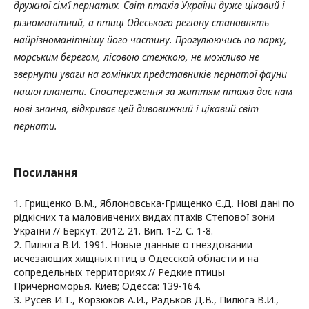
дружної сім’ї пернатих. Світ птахів України дуже цікавий і
різноманітний, а птиці Одеського регіону становлять
найрізноманітнішу його частину. Прогулюючись по парку,
морським берегом, лісовою стежкою, не можливо не
звернути уваги на гомінких представників пернатої фауни
нашої планети. Спостереження за життям птахів дає нам
нові знання, відкриває цей дивовижний і цікавий світ
пернати.
Посилання
1. Грищенко В.М., Яблоновська-Грищенко Є.Д. Нові дані по
рідкісних та маловивчених видах птахів Степової зони
України // Беркут. 2012. 21. Вип. 1-2. С. 1-8.
2. Пилюга В.И. 1991. Новые данные о гнездовании
исчезающих хищных птиц в Одесской области и на
сопредельных территориях // Редкие птицы
Причерноморья. Киев; Одесса: 139-164.
3. Русев И.Т., Корзюков А.И., Радьков Д.В., Пилюга В.И.,