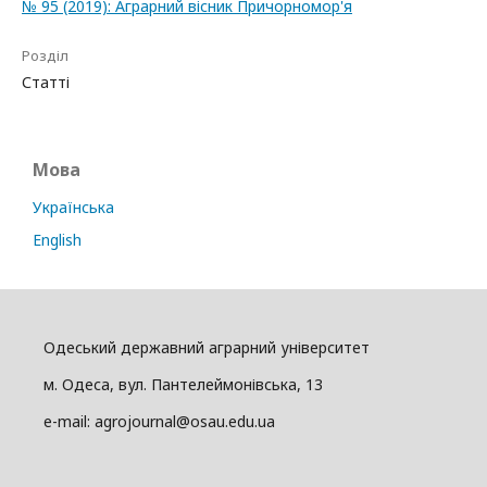
№ 95 (2019): Аграрний вісник Причорномор'я
Розділ
Статті
Мова
Українська
English
Одеський державний аграрний університет
м. Одеса, вул. Пантелеймонівська, 13
e-mail: agrojournal@osau.edu.ua