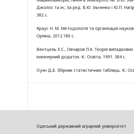
Джолос та ін.; За ред. В.Ю. Ільченко і Ю.П. Нагі
382 с.
Краус Н. М. Методологія та організація науко
Оріяна, 2012.180 с.
Вентцель Е.С., Овчаров Л.А. Теорія випадкових 
інженерний додаток. К.: Освіта, 1991. 384 с.
Оуэн Д.Б. Збірник статистичних таблиць. К.: Осв
Одеський державний аграрний університет