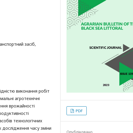
анспортний засіб,
ідністю виконання робіт
мальні агротехнічні
ення врожайності
PDF
родуктивності
асобів технологічних
к дослідження часу зміни
Опубліковано