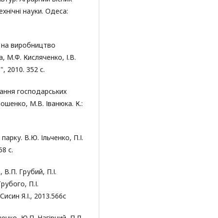
хнічні науки. Одеса:
і на виробництво
, М.Ф. Кисляченко, І.В.
 2010. 352 с.
вання господарських
ошенко, М.В. Іванюка. К.:
арку. В.Ю. Ільченко, П.І.
68 с.
В.П. Грубий, П.І.
рубого, П.І.
син Я.І., 2013.566с
нко, Ю.П. Нагірний, П.Д.