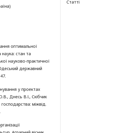
Статті
аїна)
вання оптимальної
 наука: стан та
ської науково-практичної
/ Одеський державний
47.
анування у проектах
В., Днесь В.І., Скібчик
о господарства: міжвід.
.
рганізації
ьтур. Аграрний вісник