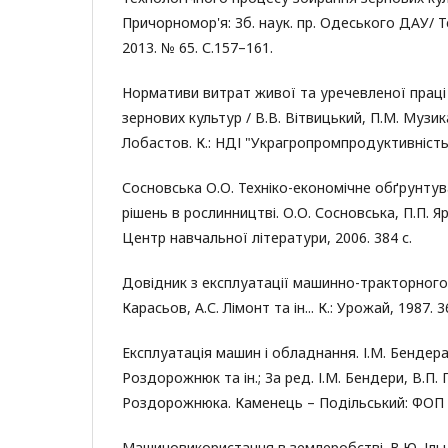
Причорномор'я: Зб. наук. пр. Одеського ДАУ/ Те
2013. № 65. С.157–161.
Нормативи витрат живої та уречевленої прац
зернових культур / В.В. Вітвицький, П.М. Музика
Лобастов. К.: НДІ "Украгропромпродуктивність",
Сосновська О.О. Техніко-економічне обґрунту
рішень в рослинництві. О.О. Сосновська, П.П. Яр
Центр навчальної літератури, 2006. 384 с.
Довідник з експлуатації машинно-тракторного п
Карасьов, А.С. Лімонт та ін... К.: Урожай, 1987. 3
Експлуатація машин і обладнання. І.М. Бендера, 
Роздорожнюк та ін.; За ред. І.М. Бендери, В.П. Г
Роздорожнюка. Каменець – Подільський: ФОП Си
Машиновикористання в землеробстві. В.Ю. Ільче