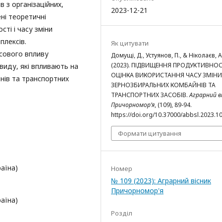
 з організаційних,
2023-12-21
ні теоретичні
ті і часу зміни
плексів.
Як цитувати
сового впливу
Домущі, Д., Устуянов, П., & Ніколаєв, А
(2023). ПІДВИЩЕННЯ ПРОДУКТИВНОС
 виду, які впливають на
ОЦІНКА ВИКОРИСТАННЯ ЧАСУ ЗМІНИ
нів та транспортних
ЗЕРНОЗБИРАЛЬНИХ КОМБАЙНІВ ТА
ТРАНСПОРТНИХ ЗАСОБІВ.
Аграрний в
Причорномор’я
, (109), 89-94.
https://doi.org/10.37000/abbsl.2023.1
Формати цитування
аїна)
Номер
№ 109 (2023): Аграрний вісник
Причорномор'я
аїна)
Розділ