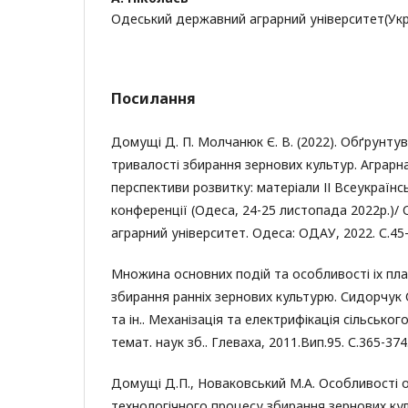
Одеський державний аграрний університет(Укр
Посилання
Домущі Д. П. Молчанюк Є. В. (2022). Обґрунту
тривалості збирання зернових культур. Аграрна
перспективи розвитку: матеріали ІІ Всеукраїн
конференції (Одеса, 24-25 листопада 2022р.)
аграрний університет. Одеса: ОДАУ, 2022. С.45-
Множина основних подій та особливості іх пл
збирання ранніх зернових культурю. Сидорчук О.
та ін.. Механізація та електрифікація сільськог
темат. наук зб.. Глеваха, 2011.Вип.95. С.365-374
Домущі Д.П., Новаковський М.А. Особливості о
технологічного процесу збирання зернових кул