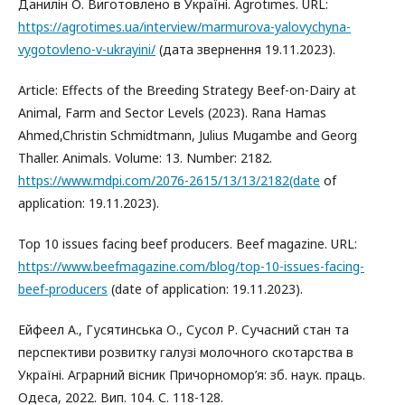
Данилін О. Виготовлено в Україні. Agrotimes. URL:
https://agrotimes.ua/interview/marmurova-yalovychyna-
vygotovleno-v-ukrayini/
(дата звернення 19.11.2023).
Article: Effects of the Breeding Strategy Beef-on-Dairy at
Animal, Farm and Sector Levels (2023). Rana Hamas
Ahmed,Christin Schmidtmann, Julius Mugambe and Georg
Thaller. Animals. Volume: 13. Number: 2182.
https://www.mdpi.com/2076-2615/13/13/2182(date
of
application: 19.11.2023).
Top 10 issues facing beef producers. Beef magazine. URL:
https://www.beefmagazine.com/blog/top-10-issues-facing-
beef-producers
(date of application: 19.11.2023).
Ейфеел А., Гусятинська О., Сусол Р. Сучасний стан та
перспективи розвитку галузі молочного скотарства в
Україні. Аграрний вісник Причорномор’я: зб. наук. праць.
Одеса, 2022. Вип. 104. С. 118-128.