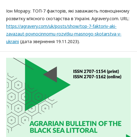
Іон Морару. ТОП-7 факторів, які заважають повноцінному
розвитку м’ясного скотарства в Україні. Agravery.com. URL:
https://agravery.com/uk/posts/show/top-7-faktoriv-aki-
zavazaut-povnocinnomu-rozvitku-masnogo-skotarstva-v-
ukraini
(дата звернення 19.11.2023).