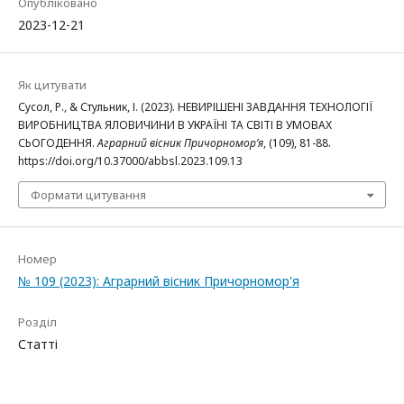
Опубліковано
2023-12-21
Як цитувати
Сусол, Р., & Стульник, І. (2023). НЕВИРІШЕНІ ЗАВДАННЯ ТЕХНОЛОГІЇ
ВИРОБНИЦТВА ЯЛОВИЧИНИ В УКРАЇНІ ТА СВІТІ В УМОВАХ
СЬОГОДЕННЯ.
Аграрний вісник Причорномор’я
, (109), 81-88.
https://doi.org/10.37000/abbsl.2023.109.13
Формати цитування
Номер
№ 109 (2023): Аграрний вісник Причорномор'я
Розділ
Статті