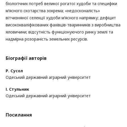
біологічних потреб великої рогатої худоби та специфіки
м’ясного скотарства зокрема; «недосконалість»
вітчизняної селекції худоби м’ясного напрямку; дефіцит
висококваліфікованих фахівців-тваринників з виробництва
яловичини; відсутність функціонуючого ринку землі та
надмірна розораність земельних ресурсів.
Біографії авторів
Р. Сусол
Одеський державний аграрний університет
І. Стульник
Одеський державний аграрний університет
Посилання