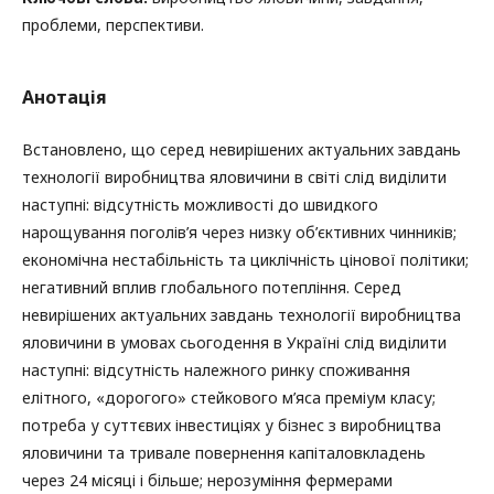
проблеми, перспективи.
Анотація
Встановлено, що серед невирішених актуальних завдань
технології виробництва яловичини в світі слід виділити
наступні: відсутність можливості до швидкого
нарощування поголів’я через низку об’єктивних чинників;
економічна нестабільність та циклічність цінової політики;
негативний вплив глобального потепління. Серед
невирішених актуальних завдань технології виробництва
яловичини в умовах сьогодення в Україні слід виділити
наступні: відсутність належного ринку споживання
елітного, «дорогого» стейкового м’яса преміум класу;
потреба у суттєвих інвестиціях у бізнес з виробництва
яловичини та тривале повернення капіталовкладень
через 24 місяці і більше; нерозуміння фермерами