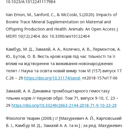
10.1023/A:1012241117984
Van Emon, M., Sanford, C., & McCoski, S.(2020). Impacts of
Bovine Trace Mineral Supplementation on Maternal and
Offspring Production and Health. Animals: An Open Access J
MDPI 10(12):2404. doi: 10.3390/ani10122404
Камбур, М. Д., Замазій, А. А., Колечко, А. В., Лермонтов, А.
Ю., Бутов, О. В. Якість крові корів під час тільності та її
вплив на відтворення та виживання новонароджених
телят / Наука та освіта новий вимір том VI (157) випуск 17
С.26 – 29
https://doi.org/10.31174/send-
nt2018-157vi17-06
Замазій, А. А. Динаміка тромбоцитарного гемостазу
тільних корів // Наукові обрії. Том 71, випуск 9-10, С. 23 –
29
https://doi.org/10.33249/2663-2144-2018-71-9-10-23-29
Фізіологія тварин (2008.) // [Мазуркевич А. Й., Карповський
В. І., Камбур М. Д., Замазій А. А. та ін.] ; за ред. Мазуркевич