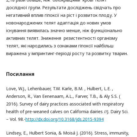
дослідної групи. Результати досліджень свідчать про
негативний вплив гіпоксії на ріст і розвиток плоду. У
новонароджених телят адаптація до нових умов
існування виявилась значно менше, ніж функціонально
активних телят. Зниження резистентності організму
телят, які народились з ознаками гіпоксії найбільш
виражена у імпринтинг-періоді росту та розвитку тварин.
Посилання
Love, W.J., Lehenbauer, T.W. Karle, B.M. , Hulbert, L.E. ,
Anderson, R., Van Eenenaam, A.L., Farver, T.B., & Aly S.S. (
2016). Survey of dairy practices associated with respiratory
health of pre-weaned calves on California dairies //J. Dairy Sci.
– Vol. 98.-
http://dx.doi.org/10.3168/jds.2015-9394
Lindsey, E., Hulbert Sonia, & Moisá J. (2016). Stress, immunity,