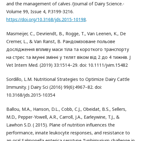
and the management of calves /Journal of Dairy Science.-
Volume 99, Issue 4, P.3199-3216.
https://doi.org/10.3168/jds.2015-10198
.
Masmeijer, C., Devriendt, B., Rogge, T., Van Leenen, K., De
Cremer, L., & Van Ranst, B. Рандомізоване польове
дослідження впливу маси тіла та короткого транспорту
на стрес та імунні змінні у телят віком від 2 до 4 тижнів. J
Vet Intern Med. (2019) 33:1514–29. doi: 10.1111/jvim.15482
Sordillo, L.M. Nutritional Strategies to Optimize Dairy Cattle
Immunity. J Dairy Sci (2016) 99(6):4967–82. doi:
10.3168/jds.2015-10354
Ballou, M.A., Hanson, D.L., Cobb, C.J., Obeidat, B.S., Sellers,
M.D., Pepper-Yowell, A.R., Carroll, J.A., Earleywine, T.J., &
Lawhon S.D. ( 2015). Plane of nutrition influences the
performance, innate leukocyte responses, and resistance to
an oral Salmonella enterica serotype Typhimurium challenge in