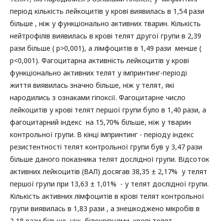
період кількість лейкоцитів у крові виявилась в 1,54 рази
більше , ніж у функціонально активних тварин. Кількість
нейтрофілів виявилась в крові телят другої групи в 2,39
рази більше ( p>0,001), а лімфоцитів в 1,49 рази менше (
p<0,001). Фагоцитарна активність лейкоцитів у крові
функціонально активних телят у імпринтинг-періоді
життя виявилась значно більше, ніж у телят, які
народились з ознаками гіпоксії. Фагоцитарне число
лейкоцитів у крові телят першої групи було в 1,40 рази, а
фагоцитарний індекс на 15,70% більше, ніж у тварин
контрольної групи. В кінці імпринтинг - періоду індекс
резистентності телят контрольної групи був у 3,47 рази
більше даного показника телят дослідної групи. Відсоток
активних лейкоцитів (ВАЛ) досягав 38,35 ± 2,17% у телят
першої групи при 13,63 ± 1,01% - у телят дослідної групи.
Кількість активних лімфоцитів в крові телят контрольної
групи виявилась в 1,83 рази , а знешкоджено мікробів в
2,18 рази більше, ніж білокрівцями крові телят