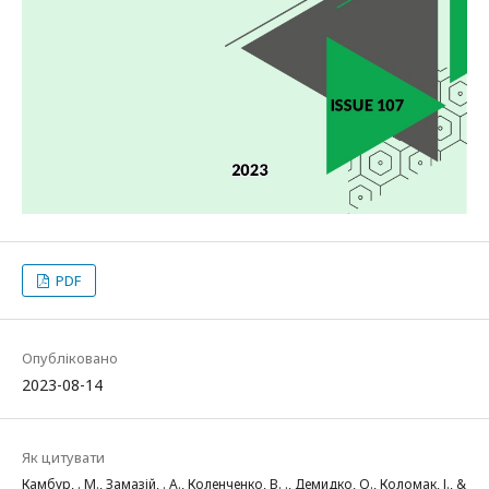
PDF
Опубліковано
2023-08-14
Як цитувати
Камбур, . М., Замазій, . А., Коленченко, В. ., Демидко, О., Коломак, І., &