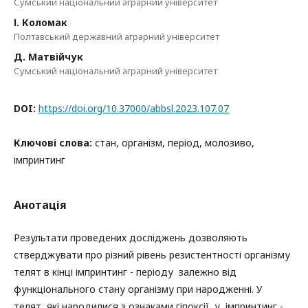
Сумський національний аграрний університет
І. Коломак
Полтавський державний аграрний університет
Д. Матвійчук
Сумський національний аграрний університет
DOI:
https://doi.org/10.37000/abbsl.2023.107.07
Ключові слова:
стан, організм, період, молозиво,
імпринтинг
Анотація
Результати проведених досліджень дозволяють
стверджувати про різний рівень резистентності організму
телят в кінці імпринтинг - періоду залежно від
функціонального стану організму при народженні. У
телят, які народилися з ознаками гіпоксії, у імпринтинг -