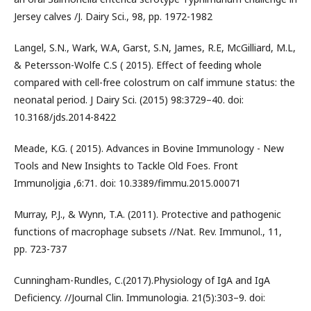
Jersey calves /J. Dairy Sci., 98, pp. 1972-1982
Langel, S.N., Wark, W.A, Garst, S.N, James, R.E, McGilliard, M.L,
& Petersson-Wolfe C.S ( 2015). Effect of feeding whole
compared with cell-free colostrum on calf immune status: the
neonatal period. J Dairy Sci. (2015) 98:3729–40. doi:
10.3168/jds.2014-8422
Meade, K.G. ( 2015). Advances in Bovine Immunology - New
Tools and New Insights to Tackle Old Foes. Front
Immunoljgia ,6:71. doi: 10.3389/fimmu.2015.00071
Murray, P.J., & Wynn, T.A. (2011). Protective and pathogenic
functions of macrophage subsets //Nat. Rev. Immunol., 11,
pp. 723-737
Cunningham-Rundles, C.(2017).Physiology of IgA and IgA
Deficiency. //Journal Clin. Immunologia. 21(5):303–9. doi: