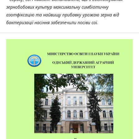
зернобобових культур максимальну симбіотичну
азотфіксацію та найвищу прибавку урожаю зерна від
бактеризації насіння забезпечили посіви сої.