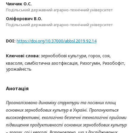
Чинчик О.С.
Подільський державний аграрно-технічний університет
Оліфорович В.О.
Подільський державний аграрно-технічний університет
DOI:
https://doi.org/10.37000/abbsl.2019.92.14
Ключові слова:
зернобобові культури, горох, соя,
квасоля, симбіотична азотфіксація, Ризогумін, Ризобофіт,
урожайність
Анотація
Проаналізовано динаміку структури та посівних площ
основних зернобобових культур в Україні. Пропонуються
високоефективні, екологічно безпечні технологічні прийоми
підвищення продуктивності основних зернобобових культур
– гороху, сої і квасолі. Встановлено, що з досліджуваних