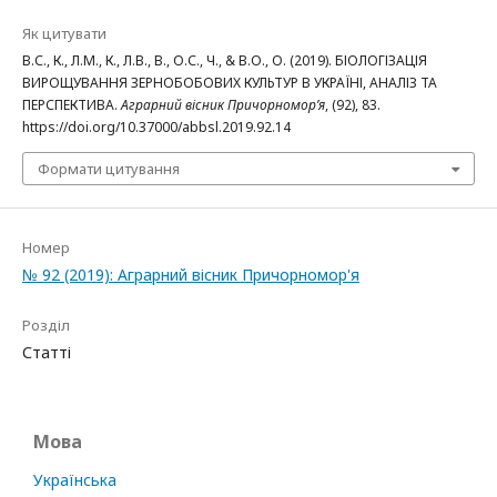
Як цитувати
В.С., К., Л.М., К., Л.В., В., О.С., Ч., & В.О., О. (2019). БІОЛОГІЗАЦІЯ
ВИРОЩУВАННЯ ЗЕРНОБОБОВИХ КУЛЬТУР В УКРАЇНІ, АНАЛІЗ ТА
ПЕРСПЕКТИВА.
Аграрний вісник Причорномор’я
, (92), 83.
https://doi.org/10.37000/abbsl.2019.92.14
Формати цитування
Номер
№ 92 (2019): Аграрний вісник Причорномор'я
Розділ
Статті
Мова
Українська