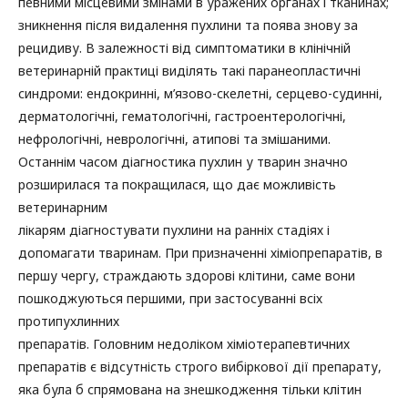
певними місцевими змінами в уражених органах і тканинах;
зникнення після видалення пухлини та поява знову за
рецидиву. В залежності від симптоматики в клінічній
ветеринарній практиці виділять такі паранеопластичні
синдроми: ендокринні, м’язово-скелетні, серцево-судинні,
дерматологічні, гематологічні, гастроентерологічні,
нефрологічні, неврологічні, атипові та змішаними.
Останнім часом діагностика пухлин у тварин значно
розширилася та покращилася, що дає можливість
ветеринарним
лікарям діагностувати пухлини на ранніх стадіях і
допомагати тваринам. При призначенні хіміопрепаратів, в
першу чергу, страждають здорові клітини, саме вони
пошкоджуються першими, при застосуванні всіх
протипухлинних
препаратів. Головним недоліком хіміотерапевтичних
препаратів є відсутність строго вибіркової дії препарату,
яка була б спрямована на знешкодження тільки клітин