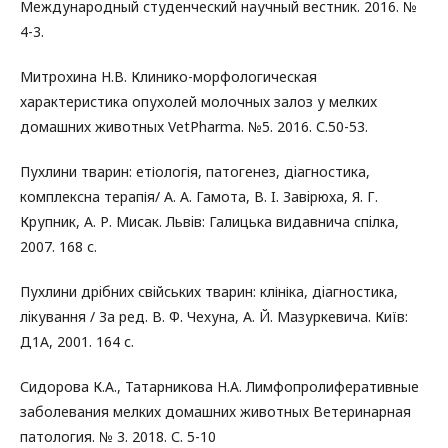
Международный студенческий научный вестник. 2016. №
4-3.
Митрохина Н.В. Клинико-морфологическая
характеристика опухолей молочных залоз у мелких
домашних животных VetPharma. №5. 2016. С.50-53.
Пухлини тварин: етіологія, патогенез, дiагностика,
комплексна терапія/ А. А. Гамота, В. I. Завiрюха, Я. Г.
Крупник, А. Р. Мисак. Львiв: Галицька видавнича спiлка,
2007. 168 с.
Пухлини дрiбних свiйських тварин: клініка, дiагностика,
лiкування / За ред. В. Ф. Чехуна, А. Й. Мазуркевича. Київ:
Д1А, 2001. 164 с.
Сидорова К.А., Татарникова Н.А. Лимфопролиферативные
заболевания мелких домашних животных Ветеринарная
патология. № 3. 2018. С. 5-10