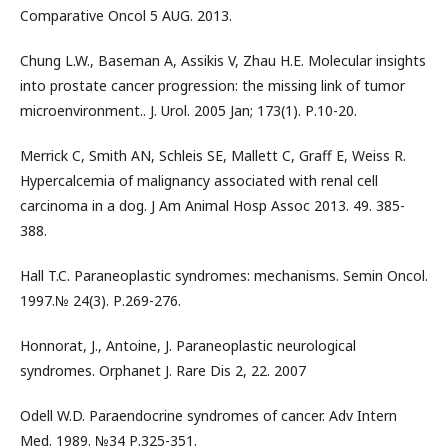
Comparative Oncol 5 AUG. 2013.
Chung L.W., Baseman A, Assikis V, Zhau H.E. Molecular insights
into prostate cancer progression: the missing link of tumor
microenvironment.. J. Urol. 2005 Jan; 173(1). Р.10-20.
Merrick C, Smith AN, Schleis SE, Mallett C, Graff E, Weiss R.
Hypercalcemia of malignancy associated with renal cell
carcinoma in a dog. J Am Animal Hosp Assoc 2013. 49. 385-
388.
Hall T.C. Paraneoplastic syndromes: mechanisms. Semin Oncol.
1997.№ 24(3). Р.269-276.
Honnorat, J., Antoine, J. Paraneoplastic neurological
syndromes. Orphanet J. Rare Dis 2, 22. 2007
Odell W.D. Paraendocrine syndromes of cancer. Adv Intern
Med. 1989. №34 Р.325-351.