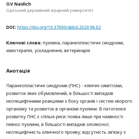
O.V Naidich
Одеський державний аграрний університет
DOI:
https://doi.org/10.37000/abbsl.2020.96.02
Ключові слова:
пухлина, паранеопластичні синдроми,
хіміотерапія, ускладнення, ветеринарія
Анотація
Паранеопластичні синдроми (ПНС) - клінічні симптоми,
розвиток яких обумовлений, в більшості випадків
неспецифічними реакціями з боку органів і систем хворого
організму та розвиток в організмі пухлини. В патогенезі
розвитку ПНС є спільні риси: поява лише при наявності
певної пухлини, в більшості випадків злоякісної;
неспецифічність клінічного прояву; відсутність зв’язку з