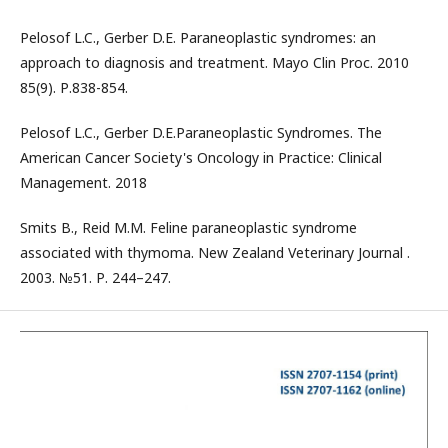
Pelosof L.C., Gerber D.E. Paraneoplastic syndromes: an
approach to diagnosis and treatment. Mayo Clin Proc. 2010
85(9). Р.838-854.
Pelosof L.C., Gerber D.E.Раraneoplastic Syndromes. The
American Cancer Society's Oncology in Practice: Clinical
Management. 2018
Smits B., Reid M.M. Feline paraneoplastic syndrome
associated with thymoma. New Zealand Veterinary Journal .
2003. №51. Р. 244–247.