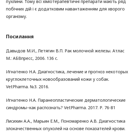
пухлини. Тому всі хіміотерапевтичні препарати мають ряд
побічних дій і є додатковим навантаженням для хворого
організму.
Посилання
Давыдов М.И., Летягин В.П. Рак молочной железы. Атлас
М.: АБВпресс, 2006. 136 с.
Игнатенко Н.А. Диагностика, лечение и прогноз некоторых
круглоклеточных новообразований кожи у собак.
VetPharma. №3. 2016.
Игнатенко Н.А. Паранеопластические дерматологические
синдромы–как распознать? VetPharma. 2017. Р. 76-81
Лисихин А.А., Марьин Е.М., Пономаренко А.В. Диагностика
злокачественных опухолей на основе показателей крови.