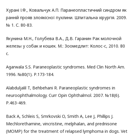
Хурані І.Ф., Ковальчук А.П. Паранеопластичний синдром як
ранній прояв злоякісної пухлини. Шпитальна хірургія. 2009.
№ 1. С. 80-83.
Якунина М.Н., Голубева В.А., Д.В. Гаранин Рак молочной
железы у собак и кошек. М.: Зоомедлит: Колос-с, 2010. 80
с.
Agarwala S.S. Paraneoplastic syndromes. Med Clin North Am.
1996. №80(1). Р.173-184.
Alabduljalil T, Behbehani R. Paraneoplastic syndromes in
neuroophthalmology. Curr Opin Ophthalmol. 2007. №18(6).
Р.463-469.
Back A, Schleis S, Smrkovski O, Smith A, Lee J, Phillips J.
Mechlorethamine, vincristine, melphalan, and prednisone
(MOMP) for the treatment of relapsed lymphoma in dogs. Vet