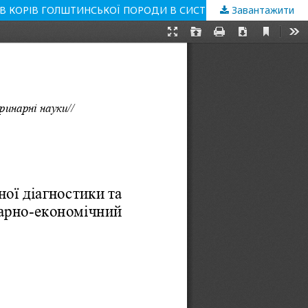
Завантажити
КОМПЛЕКСНІ ДОСЛІДЖЕННЯ ТЕХНОЛОГІЧНИХ ПАРАМЕТРІВ УТРИМАННЯ ТА ГОДІВЛІ, КЛІНІКО-ФІЗІОЛОГІЧНИХ ПОКАЗНИКІВ КОРІВ ГОЛШТИНСЬКОЇ ПОРОДИ В СИСТЕМІ ГОСПОДАРСЬКОГО ВИКОРИСТАННЯ