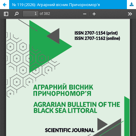
№ 119 (2026): Аграрний вісник Причорномор'я