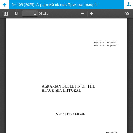
№ 109 (2023): Аграрний вісник Причорномор'я