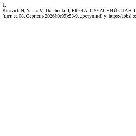
1.
Kirovich N, Yasko V, Tkachenko I, Elfeel A. СУЧАСНИЙ С
[цит. за 08, Серпень 2026];0(95):53-9. доступний у: https://abbsl.o