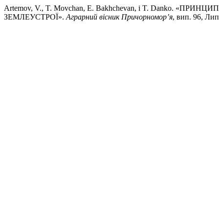
Artemov, V., T. Movchan, E. Bakhchevan, і T. Danko. «
ЗЕМЛЕУСТРОЇ».
Аграрний вісник Причорномор’я
, вип. 96, Лип