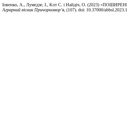
Іовенко, А., Лумедзе, І., Koт С. і Найдіч, О. (2023) 
Аграрний вісник Причорномор’я
, (107). doi: 10.37000/abbsl.2023.