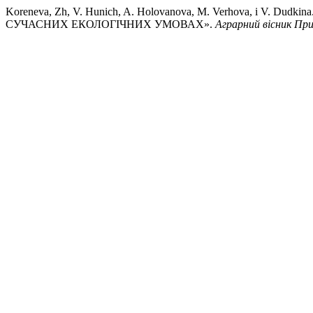
Koreneva, Zh, V. Hunich, A. Holovanova, M. Verhova, і V.
СУЧАСНИХ ЕКОЛОГІЧНИХ УМОВАХ».
Аграрний вісник Пр