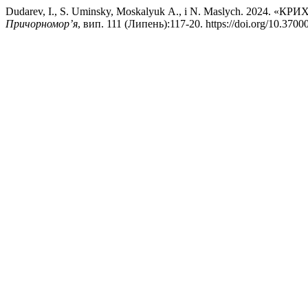
Dudarev, I., S. Uminsky, Moskalyuk А., і N. Maslych. 20
Причорномор’я
, вип. 111 (Липень):117-20. https://doi.org/10.3700