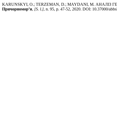
KARUNSKYI, O.; TERZEMAN, D.; MAYDANI, M. АНАЛІЗ
Причорномор’я
,
[S. l.]
, n. 95, p. 47-52, 2020. DOI: 10.37000/abbs