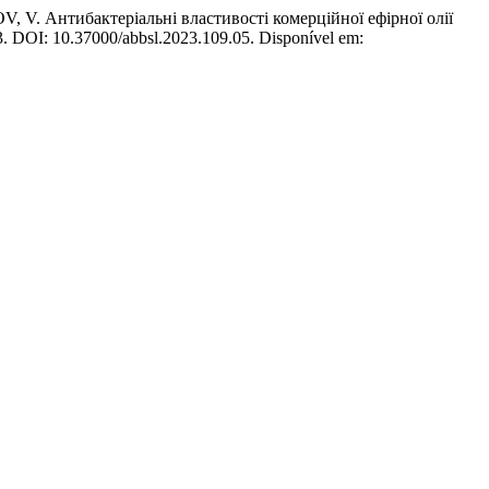
нтибактеріальні властивості комерційної ефірної олії
23. DOI: 10.37000/abbsl.2023.109.05. Disponível em: