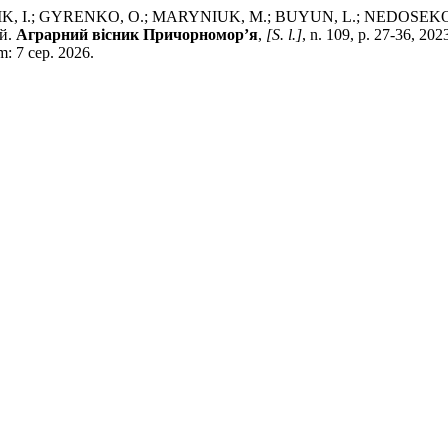
; GYRENKO, O.; MARYNIUK, M.; BUYUN, L.; NEDOSEKOV, V. А
ій.
Аграрний вісник Причорномор’я
,
[S. l.]
, n. 109, p. 27-36, 20
m: 7 сер. 2026.