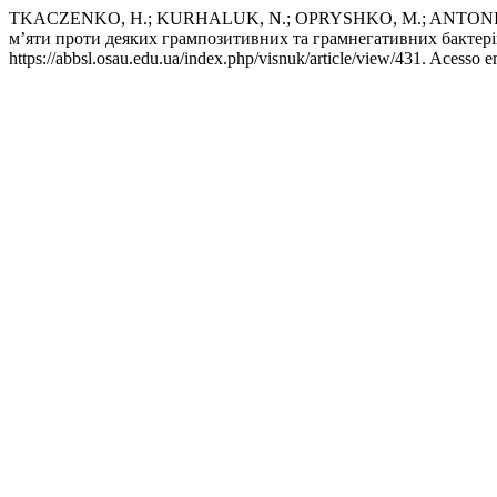
TKACZENKO, H.; KURHALUK, N.; OPRYSHKO, M.; ANTONIK, I.
м’яти проти деяких грампозитивних та грамнегативних бактер
https://abbsl.osau.edu.ua/index.php/visnuk/article/view/431. Acesso e