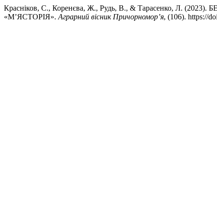
Красніков, С., Коренєва, Ж., Рудь, В., & Тарасенко, Л
«М’ЯСТОРІЯ».
Аграрний вісник Причорномор’я
, (106). https://